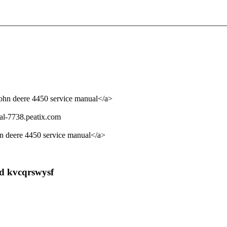
john deere 4450 service manual</a>
ual-7738.peatix.com
hn deere 4450 service manual</a>
 d kvcqrswysf
>