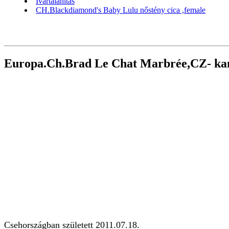
Ivartalanítás
CH.Blackdiamond's Baby Lulu nőstény cica ,female
Europa.Ch.Brad Le Chat Marbrée,CZ- ka
Csehországban született 2011.07.18.