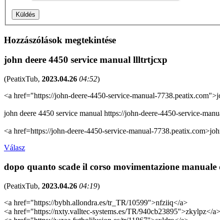
Hozzászólások megtekintése
john deere 4450 service manual llltrtjcxp
(
PeatixTub
,
2023.04.26
04:52
)
<a href="https://john-deere-4450-service-manual-7738.peatix.com">
john deere 4450 service manual https://john-deere-4450-service-man
<a href=https://john-deere-4450-service-manual-7738.peatix.com>jo
Válasz
dopo quanto scade il corso movimentazione manuale
(
PeatixTub
,
2023.04.26
04:19
)
<a href="https://bybh.allondra.es/tr_TR/10599">nfziiq</a>
<a href="https://nxty.valltec-systems.es/TR/940cb23895">zkylpz</a