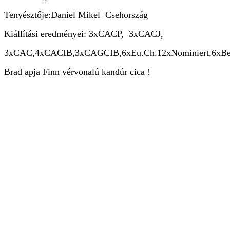
Tenyésztője:Daniel Mikel Csehország
Kiállítási eredményei: 3xCACP, 3xCACJ,
3xCAC,4xCACIB,3xCAGCIB,6xEu.Ch.12xNominiert,6xBest of 
Brad apja Finn vérvonalú kandúr cica !