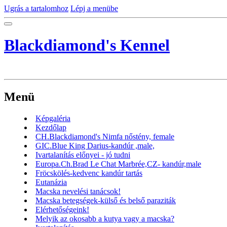
Ugrás a tartalomhoz
Lépj a menübe
Blackdiamond's Kennel
Menü
Képgaléria
Kezdőlap
CH.Blackdiamond's Nimfa nőstény, female
GIC.Blue King Darius-kandúr ,male,
Ivartalanítás előnyei - jó tudni
Europa.Ch.Brad Le Chat Marbrée,CZ- kandúr,male
Fröcskölés-kedvenc kandúr tartás
Eutanázia
Macska nevelési tanácsok!
Macska betegségek-külső és belső paraziták
Elérhetőségeink!
Melyik az okosabb a kutya vagy a macska?