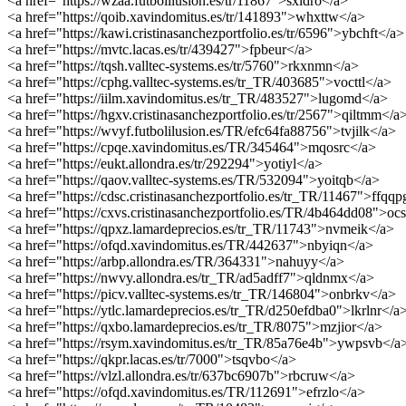
<a href="https://wzaa.futbolilusion.es/tr/11867">sxldro</a>
<a href="https://qoib.xavindomitus.es/tr/141893">whxttw</a>
<a href="https://kawi.cristinasanchezportfolio.es/tr/6596">ybchft</a>
<a href="https://mvtc.lacas.es/tr/439427">fpbeur</a>
<a href="https://tqsh.valltec-systems.es/tr/5760">rkxnmn</a>
<a href="https://cphg.valltec-systems.es/tr_TR/403685">vocttl</a>
<a href="https://iilm.xavindomitus.es/tr_TR/483527">lugomd</a>
<a href="https://hgxv.cristinasanchezportfolio.es/tr/2567">qiltmm</a
<a href="https://wvyf.futbolilusion.es/TR/efc64fa88756">tvjilk</a>
<a href="https://cpqe.xavindomitus.es/TR/345464">mqosrc</a>
<a href="https://eukt.allondra.es/tr/292294">yotiyl</a>
<a href="https://qaov.valltec-systems.es/TR/532094">yoitqb</a>
<a href="https://cdsc.cristinasanchezportfolio.es/tr_TR/11467">ffqq
<a href="https://cxvs.cristinasanchezportfolio.es/TR/4b464dd08">oc
<a href="https://qpxz.lamardeprecios.es/tr_TR/11743">nvmeik</a>
<a href="https://ofqd.xavindomitus.es/TR/442637">nbyiqn</a>
<a href="https://arbp.allondra.es/TR/364331">nahuyy</a>
<a href="https://nwvy.allondra.es/tr_TR/ad5adff7">qldnmx</a>
<a href="https://picv.valltec-systems.es/tr_TR/146804">onbrkv</a>
<a href="https://ytlc.lamardeprecios.es/tr_TR/d250efdba0">lkrlnr</a
<a href="https://qxbo.lamardeprecios.es/tr_TR/8075">mzjior</a>
<a href="https://rsym.xavindomitus.es/tr_TR/85a76e4b">ywpsvb</a
<a href="https://qkpr.lacas.es/tr/7000">tsqvbo</a>
<a href="https://vlzl.allondra.es/tr/637bc6907b">rbcruw</a>
<a href="https://ofqd.xavindomitus.es/TR/112691">efrzlo</a>