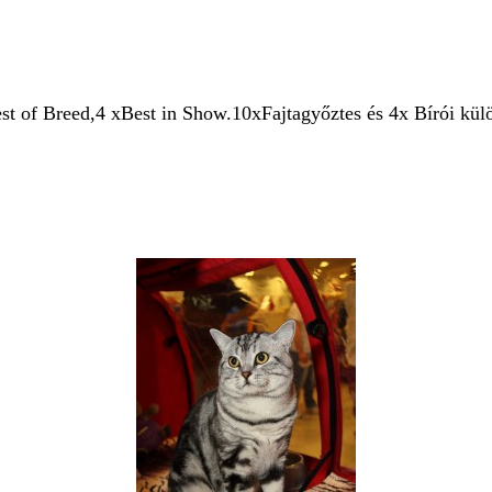
Breed,4 xBest in Show.10xFajtagyőztes és 4x Bírói külön