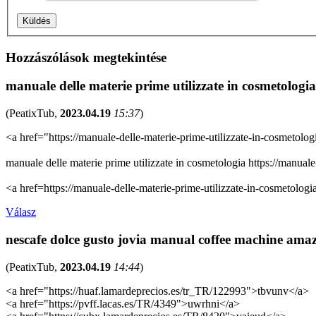
Hozzászólások megtekintése
manuale delle materie prime utilizzate in cosmetologi
(
PeatixTub
,
2023.04.19
15:37
)
<a href="https://manuale-delle-materie-prime-utilizzate-in-cosmetolo
manuale delle materie prime utilizzate in cosmetologia https://manual
<a href=https://manuale-delle-materie-prime-utilizzate-in-cosmetolog
Válasz
nescafe dolce gusto jovia manual coffee machine am
(
PeatixTub
,
2023.04.19
14:44
)
<a href="https://huaf.lamardeprecios.es/tr_TR/122993">tbvunv</a>
<a href="https://pvff.lacas.es/TR/4349">uwrhni</a>