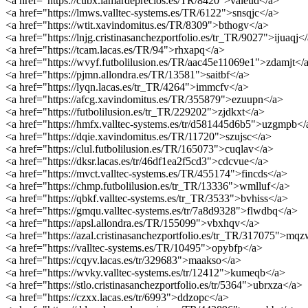
<a href="https://cubx.lamardeprecios.es/TR/8420">vaieud</a>
<a href="https://lmws.valltec-systems.es/TR/6122">snsqjc</a>
<a href="https://wtit.xavindomitus.es/TR/8309">bthogv</a>
<a href="https://lnjg.cristinasanchezportfolio.es/tr_TR/9027">ijuaqj<
<a href="https://tcam.lacas.es/TR/94">rhxapq</a>
<a href="https://wvyf.futbolilusion.es/TR/aac45e11069e1">zdamjt</
<a href="https://pjmn.allondra.es/TR/13581">saitbf</a>
<a href="https://lyqn.lacas.es/tr_TR/4264">immcfv</a>
<a href="https://afcg.xavindomitus.es/TR/355879">ezuupn</a>
<a href="https://futbolilusion.es/tr_TR/229202">zjdkxt</a>
<a href="https://hmfx.valltec-systems.es/tr/d581445d6b5">uzgmpb</
<a href="https://dqie.xavindomitus.es/TR/11720">szujsc</a>
<a href="https://clul.futbolilusion.es/TR/165073">cuqlav</a>
<a href="https://dksr.lacas.es/tr/46df1ea2f5cd3">cdcvue</a>
<a href="https://mvct.valltec-systems.es/TR/455174">fincds</a>
<a href="https://chmp.futbolilusion.es/tr_TR/13336">wmlluf</a>
<a href="https://qbkf.valltec-systems.es/tr_TR/3533">bvhiss</a>
<a href="https://gmqu.valltec-systems.es/tr/7a8d9328">flwdbq</a>
<a href="https://apsl.allondra.es/TR/155099">vbxhqv</a>
<a href="https://azal.cristinasanchezportfolio.es/tr_TR/317075">mq
<a href="https://valltec-systems.es/TR/10495">opybfp</a>
<a href="https://cqyv.lacas.es/tr/329683">maakso</a>
<a href="https://wvky.valltec-systems.es/tr/12412">kumeqb</a>
<a href="https://stlo.cristinasanchezportfolio.es/tr/5364">ubrxza</a>
<a href="https://czxx.lacas.es/tr/6993">ddzopc</a>