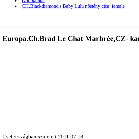
Ivartalanítás
CH.Blackdiamond's Baby Lulu nőstény cica ,female
Europa.Ch.Brad Le Chat Marbrée,CZ- ka
Csehországban született 2011.07.18.