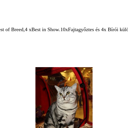
Breed,4 xBest in Show.10xFajtagyőztes és 4x Bírói külön