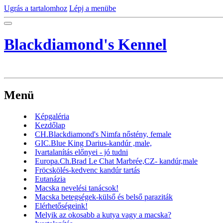
Ugrás a tartalomhoz
Lépj a menübe
Blackdiamond's Kennel
Menü
Képgaléria
Kezdőlap
CH.Blackdiamond's Nimfa nőstény, female
GIC.Blue King Darius-kandúr ,male,
Ivartalanítás előnyei - jó tudni
Europa.Ch.Brad Le Chat Marbrée,CZ- kandúr,male
Fröcskölés-kedvenc kandúr tartás
Eutanázia
Macska nevelési tanácsok!
Macska betegségek-külső és belső paraziták
Elérhetőségeink!
Melyik az okosabb a kutya vagy a macska?