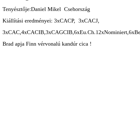
Tenyésztője:Daniel Mikel Csehország
Kiállítási eredményei: 3xCACP, 3xCACJ,
3xCAC,4xCACIB,3xCAGCIB,6xEu.Ch.12xNominiert,6xBest of 
Brad apja Finn vérvonalú kandúr cica !