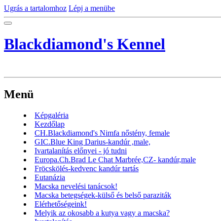
Ugrás a tartalomhoz
Lépj a menübe
Blackdiamond's Kennel
Menü
Képgaléria
Kezdőlap
CH.Blackdiamond's Nimfa nőstény, female
GIC.Blue King Darius-kandúr ,male,
Ivartalanítás előnyei - jó tudni
Europa.Ch.Brad Le Chat Marbrée,CZ- kandúr,male
Fröcskölés-kedvenc kandúr tartás
Eutanázia
Macska nevelési tanácsok!
Macska betegségek-külső és belső paraziták
Elérhetőségeink!
Melyik az okosabb a kutya vagy a macska?