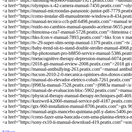
<a href="https://samsung-40j6400-manual-1921.peatix.com">samsu
<a href="https://olympus-x-42-camera-manual-7450.peatix.com">ol
<a href="https://manual-microondas-panasonic-junior-pdf-7779.peat
<a href="https://como-instalar-dll-manualmente-windowa-8-434.pea
<a href="https://manual-tecnico-ccb-pdf-6498.peatix.com">manual te
<a href="https://ruido-no-cambios-manual-quando-acelerar-9655.pea
<a href="https://himoinsa-cea7-manual-5728.peatix.com">himoinsa 
<a href="https://hks-fcon-v-manual-7893.peatix.com">hks fcon v ma
<a href="https://tv-29-super-slim-semp-manual-1379.peatix.com">tv
<a href="https://baby-trend-sit-to-stand-double-stroller-manual-4968.
<a href="https://hp-photosmart-pro-b8850-service-manual-5386.peat
<a href="https://metacognitive-therapy-depression-manual-6074.pea
<a href="https://2018-gti-manual-review-2008.peatix.com">2018 gti
<a href="https://manual-antibullying-263.peatix.com">manual antibu
<a href="https://tucson-2010-2-0-mecanica-opinioes-dos-donos-cam
<a href="https://manual-do-elevador-eletrico-cobalt-7261.peatix.com
<a href="https://j9983a-manual-7528.peatix.com">j9983a manual</a
<a href="https://manual-de-evaluacion-bloc-5902.peatix.com">manua
<a href="https://physical-therapy-manual-therapy-techniques-pdf-46
<a href="https://kurzweil-k2000-manual-service-pdf-4187.peatix.co
<a href="https://gtx-960-installation-manual-8706.peatix.com">gtx 96
<a href="https://manual-argis-mancebo-quintana-pdf-y-datos-5406.p
<a href="https://como-fazer-uma-bancada-com-uma-planina-eletrica
<a href="https://sony-rx10-ii-manual-download-419.peatix.com">so