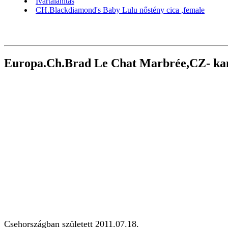
Ivartalanítás
CH.Blackdiamond's Baby Lulu nőstény cica ,female
Europa.Ch.Brad Le Chat Marbrée,CZ- ka
Csehországban született 2011.07.18.