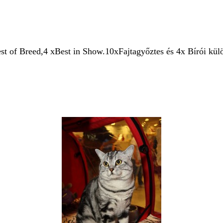
Breed,4 xBest in Show.10xFajtagyőztes és 4x Bírói külön