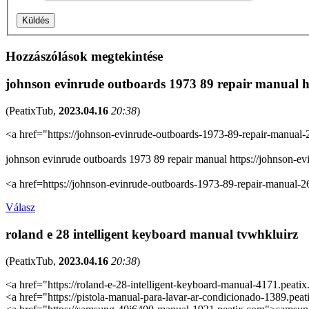
Hozzászólások megtekintése
johnson evinrude outboards 1973 89 repair manual 
(
PeatixTub
,
2023.04.16
20:38
)
<a href="https://johnson-evinrude-outboards-1973-89-repair-manual
johnson evinrude outboards 1973 89 repair manual https://johnson-e
<a href=https://johnson-evinrude-outboards-1973-89-repair-manual-
Válasz
roland e 28 intelligent keyboard manual tvwhkluirz
(
PeatixTub
,
2023.04.16
20:38
)
<a href="https://roland-e-28-intelligent-keyboard-manual-4171.peati
<a href="https://pistola-manual-para-lavar-ar-condicionado-1389.pea