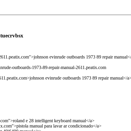
htuecrvbsx
-2611.peatix.com">johnson evinrude outboards 1973 89 repair manual<
vinrude-outboards-1973-89-repair-manual-2611.peatix.com
2611.peatix.com>johnson evinrude outboards 1973 89 repair manual</a
x.com">roland e 28 intelligent keyboard manual</a>
tix.com">pistola manual para lavar ar condicionado</a>