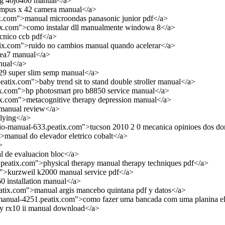
ng 40j6400 manual</a>
ympus x 42 camera manual</a>
ix.com">manual microondas panasonic junior pdf</a>
tix.com">como instalar dll manualmente windowa 8</a>
cnico ccb pdf</a>
tix.com">ruido no cambios manual quando acelerar</a>
cea7 manual</a>
nual</a>
 29 super slim semp manual</a>
peatix.com">baby trend sit to stand double stroller manual</a>
ix.com">hp photosmart pro b8850 service manual</a>
tix.com">metacognitive therapy depression manual</a>
 manual review</a>
llying</a>
bio-manual-633.peatix.com">tucson 2010 2 0 mecanica opinioes dos d
">manual do elevador eletrico cobalt</a>
>
l de evaluacion bloc</a>
9.peatix.com">physical therapy manual therapy techniques pdf</a>
m">kurzweil k2000 manual service pdf</a>
0 installation manual</a>
eatix.com">manual argis mancebo quintana pdf y datos</a>
-manual-4251.peatix.com">como fazer uma bancada com uma planina el
ny rx10 ii manual download</a>