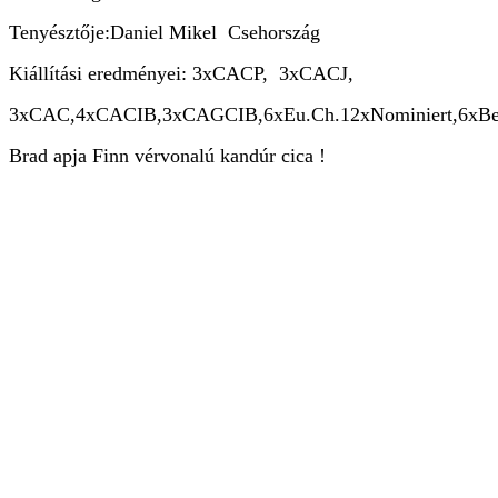
Tenyésztője:Daniel Mikel Csehország
Kiállítási eredményei: 3xCACP, 3xCACJ,
3xCAC,4xCACIB,3xCAGCIB,6xEu.Ch.12xNominiert,6xBest of 
Brad apja Finn vérvonalú kandúr cica !