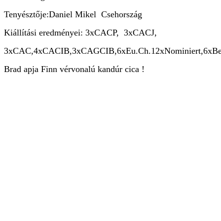
Tenyésztője:Daniel Mikel Csehország
Kiállítási eredményei: 3xCACP, 3xCACJ,
3xCAC,4xCACIB,3xCAGCIB,6xEu.Ch.12xNominiert,6xBest of 
Brad apja Finn vérvonalú kandúr cica !