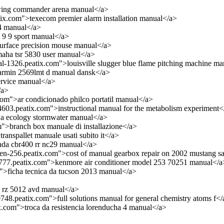
wing commander arena manual</a>
tix.com">texecom premier alarm installation manual</a>
14 manual</a>
 9 9 sport manual</a>
surface precision mouse manual</a>
maha tsr 5830 user manual</a>
ual-1326.peatix.com">louisville slugger blue flame pitching machine m
armin 2569lmt d manual dansk</a>
ervice manual</a>
/a>
.com">ar condicionado philco portatil manual</a>
-4603.peatix.com">instructional manual for the metabolism experiment<
wa ecology stormwater manual</a>
m">branch box manuale di installazione</a>
transpallet manuale usati subito it</a>
nda cbr400 rr nc29 manual</a>
een-256.peatix.com">cost of manual gearbox repair on 2002 mustang s
7777.peatix.com">kenmore air conditioner model 253 70251 manual</a
m">ficha tecnica da tucson 2013 manual</a>
i rz 5012 avd manual</a>
-9748.peatix.com">full solutions manual for general chemistry atoms f<
ix.com">troca da resistencia lorenducha 4 manual</a>