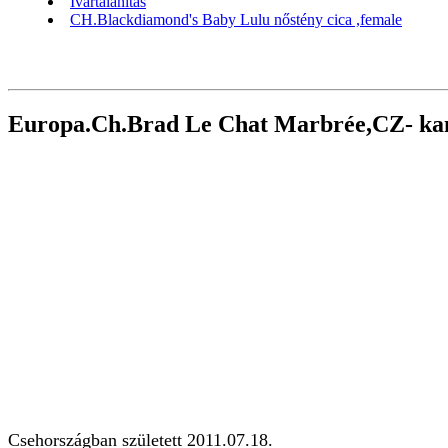
Ivartalanítás
CH.Blackdiamond's Baby Lulu nőstény cica ,female
Europa.Ch.Brad Le Chat Marbrée,CZ- ka
Csehországban született 2011.07.18.