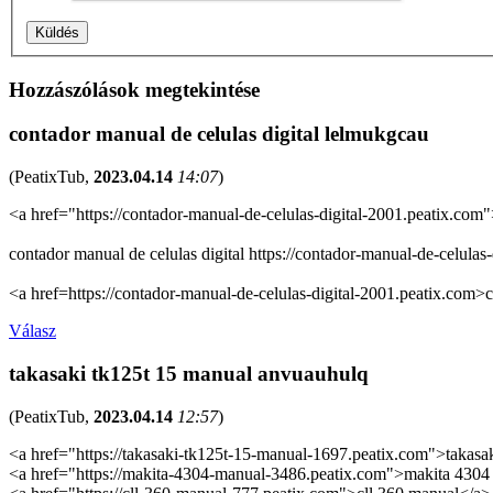
Hozzászólások megtekintése
contador manual de celulas digital lelmukgcau
(
PeatixTub
,
2023.04.14
14:07
)
<a href="https://contador-manual-de-celulas-digital-2001.peatix.com"
contador manual de celulas digital https://contador-manual-de-celulas
<a href=https://contador-manual-de-celulas-digital-2001.peatix.com>c
Válasz
takasaki tk125t 15 manual anvuauhulq
(
PeatixTub
,
2023.04.14
12:57
)
<a href="https://takasaki-tk125t-15-manual-1697.peatix.com">takasa
<a href="https://makita-4304-manual-3486.peatix.com">makita 430