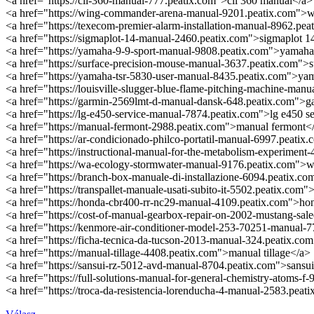
<a href="https://cll-360-manual-777.peatix.com">cll 360 manual</a>
<a href="https://wing-commander-arena-manual-9201.peatix.com">
<a href="https://texecom-premier-alarm-installation-manual-8962.pea
<a href="https://sigmaplot-14-manual-2460.peatix.com">sigmaplot 
<a href="https://yamaha-9-9-sport-manual-9808.peatix.com">yamaha
<a href="https://surface-precision-mouse-manual-3637.peatix.com">
<a href="https://yamaha-tsr-5830-user-manual-8435.peatix.com">ya
<a href="https://louisville-slugger-blue-flame-pitching-machine-man
<a href="https://garmin-2569lmt-d-manual-dansk-648.peatix.com">g
<a href="https://lg-e450-service-manual-7874.peatix.com">lg e450 s
<a href="https://manual-fermont-2988.peatix.com">manual fermont<
<a href="https://ar-condicionado-philco-portatil-manual-6997.peatix
<a href="https://instructional-manual-for-the-metabolism-experiment
<a href="https://wa-ecology-stormwater-manual-9176.peatix.com">
<a href="https://branch-box-manuale-di-installazione-6094.peatix.co
<a href="https://transpallet-manuale-usati-subito-it-5502.peatix.com">
<a href="https://honda-cbr400-rr-nc29-manual-4109.peatix.com">ho
<a href="https://cost-of-manual-gearbox-repair-on-2002-mustang-sal
<a href="https://kenmore-air-conditioner-model-253-70251-manual-
<a href="https://ficha-tecnica-da-tucson-2013-manual-324.peatix.co
<a href="https://manual-tillage-4408.peatix.com">manual tillage</a>
<a href="https://sansui-rz-5012-avd-manual-8704.peatix.com">sansu
<a href="https://full-solutions-manual-for-general-chemistry-atoms-f
<a href="https://troca-da-resistencia-lorenducha-4-manual-2583.peat