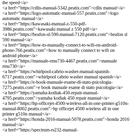
the speed</a>
<a href="https://cdlis-manual-5342.peatix.com">cdlis manual</a>
<a href="https://logo-automatic-manual-557.peatix.com">logo
automatic manual</a>
<a href="https://kawasaki-manual-z-550-pdf-
3986.peatix.com">kawasaki manual z 550 pdf</a>
<a href="https://beafon-sl-590-manual-7120.peatix.com">beafon sl
590 manual</a>
<a href="https://how-to-manually-connect-to-wifi-on-android-
phone-766.peatix.com">how to manually connect to wifi on
android phone</a>
<a href="https://manuale-rmu730-4467.peatix.com">manuale
rmu730</a>
<a href="https://whirlpool-cabrio-washer-manual-spanish-
6717.peatix.com">whirlpool cabrio washer manual spanish</a>
<a href="https://e-book-manuale-esame-di-stato-psicologia-
7275.peatix.com">e book manuale esame di stato psicologia</a>
<a href="https://yamaha-kodiak-450-repair-manual-
4795.peatix.com">yamaha kodiak 450 repair manual</a>
<a href="https://hp-officejet-4500-wireless-all-in-one-printer-g510n-
manual-8002.peatix.com">hp officejet 4500 wireless all in one
printer g510n manual</a>
<a href="https://honda-2016-manual-5078.peatix.com">honda 2016
manual</a>
<a href="https://spectrum-rs232-manual-