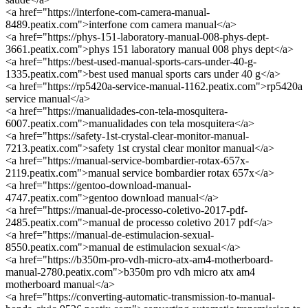
<a href="https://interfone-com-camera-manual-
8489.peatix.com">interfone com camera manual</a>
<a href="https://phys-151-laboratory-manual-008-phys-dept-
3661.peatix.com">phys 151 laboratory manual 008 phys dept</a>
<a href="https://best-used-manual-sports-cars-under-40-g-
1335.peatix.com">best used manual sports cars under 40 g</a>
<a href="https://rp5420a-service-manual-1162.peatix.com">rp5420a
service manual</a>
<a href="https://manualidades-con-tela-mosquitera-
6007.peatix.com">manualidades con tela mosquitera</a>
<a href="https://safety-1st-crystal-clear-monitor-manual-
7213.peatix.com">safety 1st crystal clear monitor manual</a>
<a href="https://manual-service-bombardier-rotax-657x-
2119.peatix.com">manual service bombardier rotax 657x</a>
<a href="https://gentoo-download-manual-
4747.peatix.com">gentoo download manual</a>
<a href="https://manual-de-processo-coletivo-2017-pdf-
2485.peatix.com">manual de processo coletivo 2017 pdf</a>
<a href="https://manual-de-estimulacion-sexual-
8550.peatix.com">manual de estimulacion sexual</a>
<a href="https://b350m-pro-vdh-micro-atx-am4-motherboard-
manual-2780.peatix.com">b350m pro vdh micro atx am4
motherboard manual</a>
<a href="https://converting-automatic-transmission-to-manual-