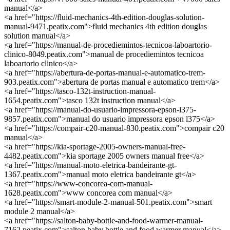
manual</a>
<a href="https://fluid-mechanics-4th-edition-douglas-solution-
manual-9471.peatix.com">fluid mechanics 4th edition douglas
solution manual</a>
<a href="https://manual-de-procediemintos-tecnicoa-laboartorio-
clinico-8049.peatix.com">manual de procediemintos tecnicoa
laboartorio clinico</a>
<a href="https://abertura-de-portas-manual-e-automatico-trem-
903.peatix.com">abertura de portas manual e automatico trem</a>
<a href="https://tasco-132t-instruction-manual-
1654.peatix.com">tasco 132t instruction manual</a>
<a href="https://manual-do-usuario-impressora-epson-l375-
9857.peatix.com">manual do usuario impressora epson l375</a>
<a href="https://compair-c20-manual-830.peatix.com">compair c20
manual</a>
<a href="https://kia-sportage-2005-owners-manual-free-
4482.peatix.com">kia sportage 2005 owners manual free</a>
<a href="https://manual-moto-eletrica-bandeirante-gt-
1367.peatix.com">manual moto eletrica bandeirante gt</a>
<a href="https://www-concorea-com-manual-
1628.peatix.com">www concorea com manual</a>
<a href="https://smart-module-2-manual-501.peatix.com">smart
module 2 manual</a>
<a href="https://salton-baby-bottle-and-food-warmer-manual-
7162.peatix.com">salton baby bottle and food warmer manual</a>