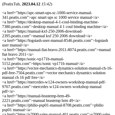
(
PeatixTub
,
2023.04.12
15:42
)
<a href="https://apc-smart-ups-sc-1000-service-manual-
341.peatix.com">apc smart ups sc 1000 service manual</a>
<a href="https://desktop-manual-4-1-coul-binding-machine-
7380.peatix.com">desktop manual 4 1 coul binding machine</a>
<a href="https://manual-kxf-250-2006-download-
2395.peatix.com">manual kxf 250 2006 download</a>
<a href="https://logstash-user-manual-8546.peatix.com">logstash
user manual</a>
<a href="https://manual-fiat-bravo-2011-8074.peatix.com">manual
fiat bravo 2011</a>
<a href="https:/sonic-vp171b-manual-
5152.peatix.com">https:/sonic vp171b manual</a>
<a href="https://vector-mechanics-dynamics-solution-manual-ch-16-
pdf-free-7504.peatix.com">vector mechanics dynamics solution
manual ch 16 pdf free</a>
<a href="https://mercedes-w124-owners-workshop-manual-pdf-
9767.peatix.com">mercedes w124 owners workshop manual
pdf</a>
<a href="https://manual-brastemp-brm-49-
2221.peatix.com">manual brastemp brm 49</a>
<a href="https://philio-psp01-manual-8708.peatix.com">philio
psp01 manual</a>
<a href="https://v7000-sales-manual-401.peatix.com">v7000 sales