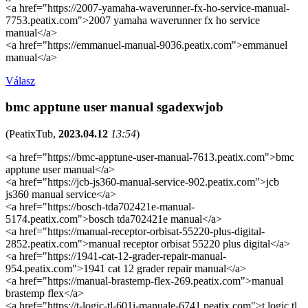
<a href="https://2007-yamaha-waverunner-fx-ho-service-manual-
7753.peatix.com">2007 yamaha waverunner fx ho service
manual</a>
<a href="https://emmanuel-manual-9036.peatix.com">emmanuel
manual</a>
Válasz
bmc apptune user manual sgadexwjob
(
PeatixTub
,
2023.04.12
13:54
)
<a href="https://bmc-apptune-user-manual-7613.peatix.com">bmc
apptune user manual</a>
<a href="https://jcb-js360-manual-service-902.peatix.com">jcb
js360 manual service</a>
<a href="https://bosch-tda702421e-manual-
5174.peatix.com">bosch tda702421e manual</a>
<a href="https://manual-receptor-orbisat-55220-plus-digital-
2852.peatix.com">manual receptor orbisat 55220 plus digital</a>
<a href="https://1941-cat-12-grader-repair-manual-
954.peatix.com">1941 cat 12 grader repair manual</a>
<a href="https://manual-brastemp-flex-269.peatix.com">manual
brastemp flex</a>
<a href="https://t-logic-tl-601i-manuale-6741.peatix.com">t logic tl