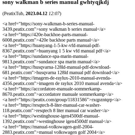
sony walkman b series manual gwhtyqjkdj
(
PeatixTub
,
2023.04.12
12:07
)
<a href="https://sony-walkman-b-series-manual-
3439.peatix.com">sony walkman b series manual</a>
<a href="https://420e-backhoe-parts-manual-
6008.peatix.com">420e backhoe parts manual</a>
<a href="https://huanyang-1-5-kw-vfd-manual-pdf-
8367.peatix.com">huanyang 1 5 kw vfd manual pdf</a>
<a href="https://sundance-spa-marin-manual-
9813.peatix.com">sundance spa marin manual</a>
<a href="https://husqvarna-128ld-manual-pdf-download-
681.peatix.com">husqvarna 128ld manual pdf download</a>
<a href="https://imagem-de-raylux-2010-manual-avenda-
4356.peatix.com">imagem de raylux 2010 manual avenda</a>
<a href="https://accordatore-manuale-sommerkamp-
8670.peatix.com">accordatore manuale sommerkamp</a>
<a href="https://peatix.com/group/11831586">rxqpzntqrp</a>
<a href="https://resqtech-8-liter-manual-car-washer-
118.peatix.com">resqtech 8 liter manual car washer</a>
<a href="https://westinghouse-igen4500df-manual-
1392.peatix.com">westinghouse igen4500df manual</a>
<a href="https://manual-volkswagen-golf-2004-
2883.peatix.com">manual volkswagen golf 2004</a>