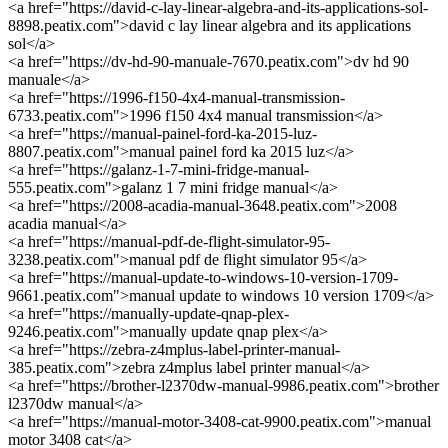
<a href="https://david-c-lay-linear-algebra-and-its-applications-sol-
8898.peatix.com">david c lay linear algebra and its applications
sol</a>
<a href="https://dv-hd-90-manuale-7670.peatix.com">dv hd 90
manuale</a>
<a href="https://1996-f150-4x4-manual-transmission-
6733.peatix.com">1996 f150 4x4 manual transmission</a>
<a href="https://manual-painel-ford-ka-2015-luz-
8807.peatix.com">manual painel ford ka 2015 luz</a>
<a href="https://galanz-1-7-mini-fridge-manual-
555.peatix.com">galanz 1 7 mini fridge manual</a>
<a href="https://2008-acadia-manual-3648.peatix.com">2008
acadia manual</a>
<a href="https://manual-pdf-de-flight-simulator-95-
3238.peatix.com">manual pdf de flight simulator 95</a>
<a href="https://manual-update-to-windows-10-version-1709-
9661.peatix.com">manual update to windows 10 version 1709</a>
<a href="https://manually-update-qnap-plex-
9246.peatix.com">manually update qnap plex</a>
<a href="https://zebra-z4mplus-label-printer-manual-
385.peatix.com">zebra z4mplus label printer manual</a>
<a href="https://brother-l2370dw-manual-9986.peatix.com">brother
l2370dw manual</a>
<a href="https://manual-motor-3408-cat-9900.peatix.com">manual
motor 3408 cat</a>