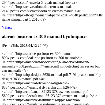
2944.peatix.com">mazda 6 repair manual free</a>
<a href="https://envasadora-de-cremas-manual-
2148.peatix.com">envasadora de cremas manual</a>
<a href="https://ftc-game-manual-part-1-2016-4048.peatix.com">ftc
game manual part 1 2016</a>
Válasz
alarme positron ex 300 manual byuhnquoxs
(
PeatixTub
,
2023.04.12
12:06
)
<a href="https://alarme-positron-ex-300-manual-
8094.peatix.com">alarme positron ex 300 manual</a>
<a href="https://minecraft-not-detecting-lan-server-but-can-
manually-7368.peatix.com">minecraft not detecting lan server but
can manually</a>
<a href="https://hp-deskjet-3638-manual-pdf-7191.peatix.com">hp
deskjet 3638 manual pdf</a>
<a href="https://manual-dvr-alpha-digi-h264-
8384.peatix.com">manual dvr alpha digi h264</a>
<a href="https://craftsman-35123-378-owners-manual-pdf-
5602.peatix.com">craftsman 35123 378 owners manual pdf</a>
<a href="https://mutable-instruments-ripples-manual-
4686.peatix.com">mutable instruments ripples manual</a>