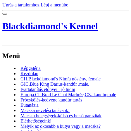
Ugrás a tartalomhoz
Lépj a menübe
Blackdiamond's Kennel
Menü
Képgaléria
Kezdőlap
CH.Blackdiamond's Nimfa nőstény, female
GIC.Blue King Darius-kandúr ,male,
Ivartalanítás előnyei - jó tudni
Europa.Ch.Brad Le Chat Marbrée,CZ- kandúr,male
Fröcskölés-kedvenc kandúr tartás
Eutanázia
Macska nevelési tanácsok!
Macska betegségek-külső és belső paraziták
Elérhetőségeink!
Melyik az okosabb a kutya vagy a macska?