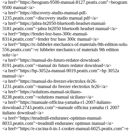
<a href="https://beogram-9500-manual-8127.peatix.com">beogram
9500 manual</a>
<a href="https://discovery-studio-manual-pdf-
1235.peatix.com">discovery studio manual pdf</a>
<a href="https://jabra-bt2050-bluetooth-headset-manual-
3181.peatix.com">jabra bt2050 bluetooth headset manual</a>
<a href="https://fender-bxr-bass-300c-manual-
8314.peatix.com">fender bxr bass 300c manual</a>
<a href="https://rc-hibbeler-mechanics-of-materials-9th-edition-solu-
556.peatix.com">rc hibbeler mechanics of materials 9th edition
solu</a>
<a href="https://manual-do-futuro-redator-download-
8191.peatix.com">manual do futuro redator download</a>
<a href="https://hp-3052a-manual-9019.peatix.com">hp 3052a
manual</a>
<a href="https://manual-do-freezer-electrolux-fe26-
1231.peatix.com">manual do freezer electrolux fe26</a>
<a href="https://solutions-manual-siciliano-
8238.peatix.com">solutions manual siciliano</a>
<a href="https://manuale-officina-yamaha-r1-2007-italiano-
download-2743.peatix.com">manuale officina yamaha r1 2007
italiano download</a>
<a href="https://treadmill-enduranec-optimun-manual-
8033.peatix.com">treadmill enduranec optimun manual</a>
<a href="https://e-cucina-6-in-1-cooker-manual-6025.peatix.com">e