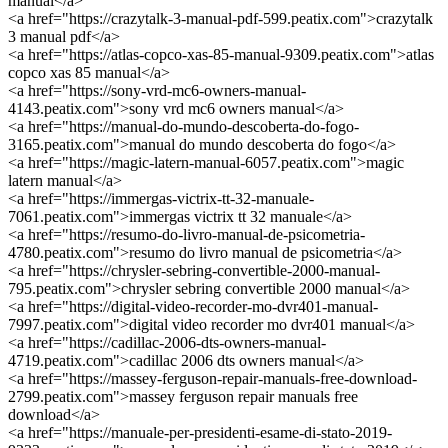
manual</a>
<a href="https://crazytalk-3-manual-pdf-599.peatix.com">crazytalk
3 manual pdf</a>
<a href="https://atlas-copco-xas-85-manual-9309.peatix.com">atlas
copco xas 85 manual</a>
<a href="https://sony-vrd-mc6-owners-manual-
4143.peatix.com">sony vrd mc6 owners manual</a>
<a href="https://manual-do-mundo-descoberta-do-fogo-
3165.peatix.com">manual do mundo descoberta do fogo</a>
<a href="https://magic-latern-manual-6057.peatix.com">magic
latern manual</a>
<a href="https://immergas-victrix-tt-32-manuale-
7061.peatix.com">immergas victrix tt 32 manuale</a>
<a href="https://resumo-do-livro-manual-de-psicometria-
4780.peatix.com">resumo do livro manual de psicometria</a>
<a href="https://chrysler-sebring-convertible-2000-manual-
795.peatix.com">chrysler sebring convertible 2000 manual</a>
<a href="https://digital-video-recorder-mo-dvr401-manual-
7997.peatix.com">digital video recorder mo dvr401 manual</a>
<a href="https://cadillac-2006-dts-owners-manual-
4719.peatix.com">cadillac 2006 dts owners manual</a>
<a href="https://massey-ferguson-repair-manuals-free-download-
2799.peatix.com">massey ferguson repair manuals free
download</a>
<a href="https://manuale-per-presidenti-esame-di-stato-2019-