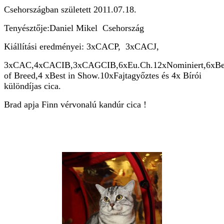
Csehországban született 2011.07.18.
Tenyésztője:Daniel Mikel Csehország
Kiállítási eredményei: 3xCACP, 3xCACJ,
3xCAC,4xCACIB,3xCAGCIB,6xEu.Ch.12xNominiert,6xBe
of Breed,4 xBest in Show.10xFajtagyőztes és 4x Bírói
különdíjas cica.
Brad apja Finn vérvonalú kandúr cica !