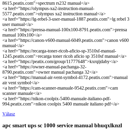
8615.peatix.com">spectrum rs232 manual</a>
<a href="https://olympus-xa2-instruction-manual-
5577.peatix.com">olympus xa2 instruction manual</a>
<a href="https://lg-rebel-3-user-manual-1887.peatix.com">lg rebel 3
user manual</a>
<a href="https://prensa-manual-100x100-8791.peatix.com">prensa
manual 100x100</a>
<a href="https://canon-v600-manual-6049.peatix.com">canon v600
manual</a>
<a href="https://recarga-toner-ricoh-aficio-sp-3510sf-manual-
1245.peatix.com">recarga toner ricoh aficio sp 3510sf manual</a>
<a href="https://peatix.com/group/11777648">kxrqijdaby</a>
<a href="https://owner-manual-pachanga-32-
8790.peatix.com">owner manual pachanga 32</a>
<a href="https://manual-air-vent-symbol-4172.peatix.com">manual
air vent symbol</a>
<a href="https://cam-scanner-manuale-9542.peatix.com">cam
scanner manuale</a>
<a href="https://nikon-coolpix-5400-manuale-italiano-pdf-
994.peatix.com">nikon coolpix 5400 manuale italiano pdf</a>
Válasz
apc smart ups sc 1000 service manual bhuqxlknzl