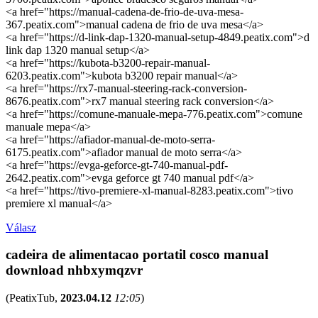
<a href="https://manual-cadena-de-frio-de-uva-mesa-
367.peatix.com">manual cadena de frio de uva mesa</a>
<a href="https://d-link-dap-1320-manual-setup-4849.peatix.com">d
link dap 1320 manual setup</a>
<a href="https://kubota-b3200-repair-manual-
6203.peatix.com">kubota b3200 repair manual</a>
<a href="https://rx7-manual-steering-rack-conversion-
8676.peatix.com">rx7 manual steering rack conversion</a>
<a href="https://comune-manuale-mepa-776.peatix.com">comune
manuale mepa</a>
<a href="https://afiador-manual-de-moto-serra-
6175.peatix.com">afiador manual de moto serra</a>
<a href="https://evga-geforce-gt-740-manual-pdf-
2642.peatix.com">evga geforce gt 740 manual pdf</a>
<a href="https://tivo-premiere-xl-manual-8283.peatix.com">tivo
premiere xl manual</a>
Válasz
cadeira de alimentacao portatil cosco manual
download nhbxymqzvr
(
PeatixTub
,
2023.04.12
12:05
)