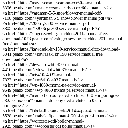
<a href="https://mavic-cosmic-carbon-cxr60-c-manual-
3396.peatix.com">mavic cosmic carbon cxr60 c manual</a>
<a href="https://yardman-5-5-snowblower-manual-pdf-
7108.peatix.com">yardman 5 5 snowblower manual pdf</a>
<a href="https://2006-gs300-service-manual-pdf-
8805.peatix.com">2006 gs300 service manual pdf</a>
<a href="https://singer-sewing-machine-201k-manual-free-
download-1073.peatix.com">singer sewing machine 201k manual
free download</a>
<a href="https://kawasaki-kr-150-service-manual-free-download-
5341.peatix.com">kawasaki kr 150 service manual free
download</a>
<a href="https://dewalt-dwhttr350-manual-
4410.peatix.com">dewalt dwhttr350 manual</a>
<a href="https://m6410c4037-manual-
7823.peatix.com">m6410c4037 manual</a>
<a href="https://wp-4860-mxma-pa-service-manual-
9649.peatix.com">wp 4860 mxma pa service manual</a>
<a href="https://manual-do-sony-dvd-architect-6-0-em-portugues-
532.peatix.com">manual do sony dvd architect 6 0 em
portugues</a>
<a href="https://tabela-fipe-amarok-2014-4-por-4-manual-
5528.peatix.com">tabela fipe amarok 2014 4 por 4 manual</a>
<a href="https://worcester-cdi-boiler-manual-
2925.peatix.com">worcester cdi boiler manual</a>