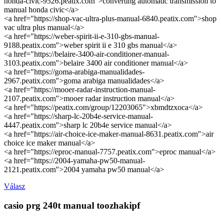
honda-civic-9526.peatix.com">converting automatic transmission to
manual honda civic</a>
<a href="https://shop-vac-ultra-plus-manual-6840.peatix.com">shop
vac ultra plus manual</a>
<a href="https://weber-spirit-ii-e-310-gbs-manual-
9188.peatix.com">weber spirit ii e 310 gbs manual</a>
<a href="https://belaire-3400-air-conditioner-manual-
3103.peatix.com">belaire 3400 air conditioner manual</a>
<a href="https://goma-arabiga-manualidades-
2967.peatix.com">goma arabiga manualidades</a>
<a href="https://mooer-radar-instruction-manual-
2107.peatix.com">mooer radar instruction manual</a>
<a href="https://peatix.com/group/12203065">xbmdtzxoca</a>
<a href="https://sharp-lc-20b4e-service-manual-
4447.peatix.com">sharp lc 20b4e service manual</a>
<a href="https://air-choice-ice-maker-manual-8631.peatix.com">air
choice ice maker manual</a>
<a href="https://eproc-manual-7757.peatix.com">eproc manual</a>
<a href="https://2004-yamaha-pw50-manual-
2121.peatix.com">2004 yamaha pw50 manual</a>
Válasz
casio prg 240t manual toozhakipf