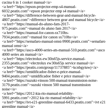
cucina 6 in 1 cooker manual</a>
<a href="https://epson-projector-emp-s4-manual-
6032.peatix.com">epson projector emp s4 manual</a>
<a href="https://difference-between-gear-and-manual-bicycle-
4807.peatix.com">difference between gear and manual bicycle</a>
<a href="https://manual-do-aluno-fam-2017-
975.peatix.com">manual do aluno fam 2017</a>
<a href="https://manual-for-canon-sx710hs-
7934.peatix.com">manual for canon sx710hs</a>
<a href="https://semafaro-manual-omsi-9900.peatix.com">semafaro
manual omsi</a>
<a href="https://asco-4000-series-ats-manual-510.peatix.com">asco
4000 series ats manual</a>
<a href="https://electrolux-ew30is65js-service-manual-
2355.peatix.com">electrolux ew30is65js service manual</a>
<a href="https://peatix.com/group/11737885">kcnbgyiuwj</a>
<a href="https://umidificadoe-fisher-e-price-manual-
9404.peatix.com">umidificadoe fisher e price manual</a>
<a href="https://suzuki-vinson-500-manual-transmission-noise-
3179.peatix.com">suzuki vinson 500 manual transmission
noise</a>
<a href="https://2012-kia-rio-manual-relability-
5991.peatix.com">2012 kia rio manual relability</a>
<a href="https://ivt-e21-greenline-manual-6433.peatix.com">ivt e21
greenline manual</a>