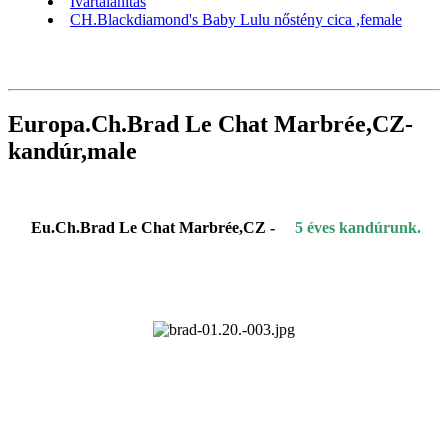
Ivartalanítás
CH.Blackdiamond's Baby Lulu nőstény cica ,female
Europa.Ch.Brad Le Chat Marbrée,CZ-
kandúr,male
Eu.Ch.Brad Le Chat Marbrée,CZ -
5 éves kandúrunk.