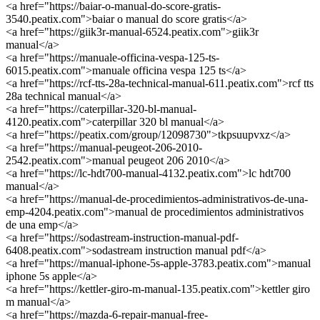
<a href="https://baiar-o-manual-do-score-gratis-
3540.peatix.com">baiar o manual do score gratis</a>
<a href="https://giik3r-manual-6524.peatix.com">giik3r
manual</a>
<a href="https://manuale-officina-vespa-125-ts-
6015.peatix.com">manuale officina vespa 125 ts</a>
<a href="https://rcf-tts-28a-technical-manual-611.peatix.com">rcf tts
28a technical manual</a>
<a href="https://caterpillar-320-bl-manual-
4120.peatix.com">caterpillar 320 bl manual</a>
<a href="https://peatix.com/group/12098730">tkpsuupvxz</a>
<a href="https://manual-peugeot-206-2010-
2542.peatix.com">manual peugeot 206 2010</a>
<a href="https://lc-hdt700-manual-4132.peatix.com">lc hdt700
manual</a>
<a href="https://manual-de-procedimientos-administrativos-de-una-
emp-4204.peatix.com">manual de procedimientos administrativos
de una emp</a>
<a href="https://sodastream-instruction-manual-pdf-
6408.peatix.com">sodastream instruction manual pdf</a>
<a href="https://manual-iphone-5s-apple-3783.peatix.com">manual
iphone 5s apple</a>
<a href="https://kettler-giro-m-manual-135.peatix.com">kettler giro
m manual</a>
<a href="https://mazda-6-repair-manual-free-