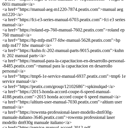
601i manuale</a>
<a href="https://manual-aeg-m1220-7874.peatix.com">manual aeg
m1220</a>
<a href="https://fci-e3-series-manual-6703.peatix.com">fci e3 series
manual</a>
<a href="https://roland-ep-760-manual-7602.peatix.com">roland ep
760 manual</a>
<a href="https://hp-mfp-m477-fdw-manual-5628.peatix.com">hp
mfp m477 fdw manual</a>
<a href="https://kuhn-fc-202-manual-parts-9015.peatix.com">kuhn
fc 202 manual parts</a>
<a href="https://manual-para-la-capacitacion-en-desarrollo-personal-
-8485.peatix.com">manual para la capacitacion en desarrollo
personal</a>
<a href="https://tmp6-1e-service-manual-6937.peatix.com">tmp6 1e
service manual</a>
<a href="https://peatix.com/group/12102686">spkinulqad</a>
<a href="https://2015-honda-accord-coupe-6-speed-manual-
4188.peatix.com">2015 honda accord coupe 6 speed manual</a>
<a href="https://altium-user-manual-7030.peatix.com">altium user
manual</a>
<a href="https://rowenta-professional-laser-modello-dm930g-
manuale-italiano-3646.peatix.com">rowenta professional laser
modello dm930g manuale italiano</a>
<a href="https://service-manual-accord-2012-pdf-