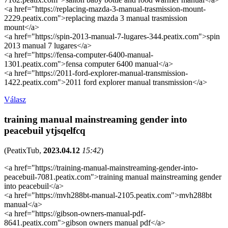
<a href="https://replacing-mazda-3-manual-trasmission-mount-
2229.peatix.com">replacing mazda 3 manual trasmission
mount</a>
<a href="https://spin-2013-manual-7-lugares-344.peatix.com">spin
2013 manual 7 lugares</a>
<a href="https://fensa-computer-6400-manual-
1301.peatix.com">fensa computer 6400 manual</a>
<a href="https://2011-ford-explorer-manual-transmission-
1422.peatix.com">2011 ford explorer manual transmission</a>
Válasz
training manual mainstreaming gender into
peacebuil ytjsqelfcq
(
PeatixTub
,
2023.04.12
15:42
)
<a href="https://training-manual-mainstreaming-gender-into-
peacebuil-7081.peatix.com">training manual mainstreaming gender
into peacebuil</a>
<a href="https://mvh288bt-manual-2105.peatix.com">mvh288bt
manual</a>
<a href="https://gibson-owners-manual-pdf-
8641.peatix.com">gibson owners manual pdf</a>