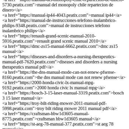
5730.peatix.com">manual del monopoly chile repartecion de
dinero</a>
<a href="https://manual-ip44-4043.peatix.com">manual ip44</a>
<a href="https://manual-de-instrucciones-telefono-inalambrico-
philips-9348.peatix.com">manual de instrucciones telefono
inalambrico philips</a>
<a href="https://renault-grand-scenic-manual-2010-
5916.peatix.com">renault grand scenic manual 2010</a>
<a href="https://dmc-zs15-manual-6662.peatix.com">dmc zs15
manual</a>
<a href="https://diseases-and-disorders-a-nursing-therapeutics-
manual-pdf-7620.peatix.com">diseases and disorders a nursing
therapeutics manual pdf</a>
<a href="https://the-dns-manual-mode-can-not-renew-pfsense-
8160.peatix.com">the dns manual mode can not renew pfsense</a>
<a href="https://2000-honda-civic-lx-manual-mpg-
9192.peatix.com">2000 honda civic lx manual mpg</a>
<a href="https://bosch-3-15-laser-manual-3319.peatix.com">bosch
3 15 laser manual</a>
<a href="https://troy-bilt-riding-mower-2011-manual-pdf-
5998.peatix.com">troy bilt riding mower 2011 manual pdf</a>
<a href="https://craftsman-hbw1d3605-manual-
8775.peatix.com">craftsman hbw1d3605 manual</a>
<a href="https://st-aeg-78-manual-377.peatix.com">st aeg 78