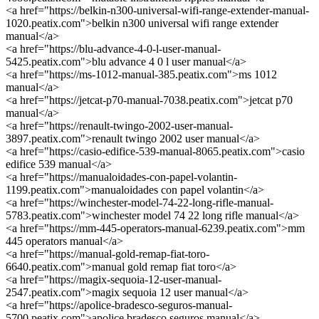
<a href="https://belkin-n300-universal-wifi-range-extender-manual-
1020.peatix.com">belkin n300 universal wifi range extender
manual</a>
<a href="https://blu-advance-4-0-l-user-manual-
5425.peatix.com">blu advance 4 0 l user manual</a>
<a href="https://ms-1012-manual-385.peatix.com">ms 1012
manual</a>
<a href="https://jetcat-p70-manual-7038.peatix.com">jetcat p70
manual</a>
<a href="https://renault-twingo-2002-user-manual-
3897.peatix.com">renault twingo 2002 user manual</a>
<a href="https://casio-edifice-539-manual-8065.peatix.com">casio
edifice 539 manual</a>
<a href="https://manualoidades-con-papel-volantin-
1199.peatix.com">manualoidades con papel volantin</a>
<a href="https://winchester-model-74-22-long-rifle-manual-
5783.peatix.com">winchester model 74 22 long rifle manual</a>
<a href="https://mm-445-operators-manual-6239.peatix.com">mm
445 operators manual</a>
<a href="https://manual-gold-remap-fiat-toro-
6640.peatix.com">manual gold remap fiat toro</a>
<a href="https://magix-sequoia-12-user-manual-
2547.peatix.com">magix sequoia 12 user manual</a>
<a href="https://apolice-bradesco-seguros-manual-
5700.peatix.com">apolice bradesco seguros manual</a>