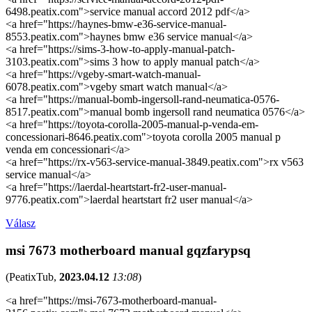
6498.peatix.com">service manual accord 2012 pdf</a>
<a href="https://haynes-bmw-e36-service-manual-
8553.peatix.com">haynes bmw e36 service manual</a>
<a href="https://sims-3-how-to-apply-manual-patch-
3103.peatix.com">sims 3 how to apply manual patch</a>
<a href="https://vgeby-smart-watch-manual-
6078.peatix.com">vgeby smart watch manual</a>
<a href="https://manual-bomb-ingersoll-rand-neumatica-0576-
8517.peatix.com">manual bomb ingersoll rand neumatica 0576</a>
<a href="https://toyota-corolla-2005-manual-p-venda-em-
concessionari-8646.peatix.com">toyota corolla 2005 manual p
venda em concessionari</a>
<a href="https://rx-v563-service-manual-3849.peatix.com">rx v563
service manual</a>
<a href="https://laerdal-heartstart-fr2-user-manual-
9776.peatix.com">laerdal heartstart fr2 user manual</a>
Válasz
msi 7673 motherboard manual gqzfarypsq
(
PeatixTub
,
2023.04.12
13:08
)
<a href="https://msi-7673-motherboard-manual-