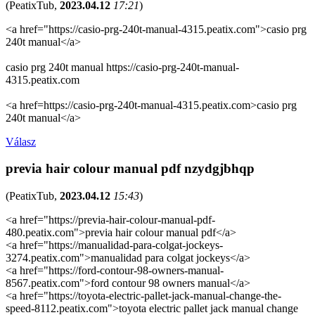
(
PeatixTub
,
2023.04.12
17:21
)
<a href="https://casio-prg-240t-manual-4315.peatix.com">casio prg
240t manual</a>
casio prg 240t manual https://casio-prg-240t-manual-
4315.peatix.com
<a href=https://casio-prg-240t-manual-4315.peatix.com>casio prg
240t manual</a>
Válasz
previa hair colour manual pdf nzydgjbhqp
(
PeatixTub
,
2023.04.12
15:43
)
<a href="https://previa-hair-colour-manual-pdf-
480.peatix.com">previa hair colour manual pdf</a>
<a href="https://manualidad-para-colgat-jockeys-
3274.peatix.com">manualidad para colgat jockeys</a>
<a href="https://ford-contour-98-owners-manual-
8567.peatix.com">ford contour 98 owners manual</a>
<a href="https://toyota-electric-pallet-jack-manual-change-the-
speed-8112.peatix.com">toyota electric pallet jack manual change