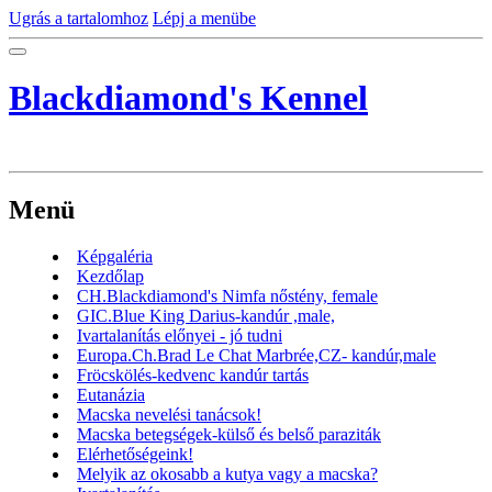
Ugrás a tartalomhoz
Lépj a menübe
Blackdiamond's Kennel
Menü
Képgaléria
Kezdőlap
CH.Blackdiamond's Nimfa nőstény, female
GIC.Blue King Darius-kandúr ,male,
Ivartalanítás előnyei - jó tudni
Europa.Ch.Brad Le Chat Marbrée,CZ- kandúr,male
Fröcskölés-kedvenc kandúr tartás
Eutanázia
Macska nevelési tanácsok!
Macska betegségek-külső és belső paraziták
Elérhetőségeink!
Melyik az okosabb a kutya vagy a macska?