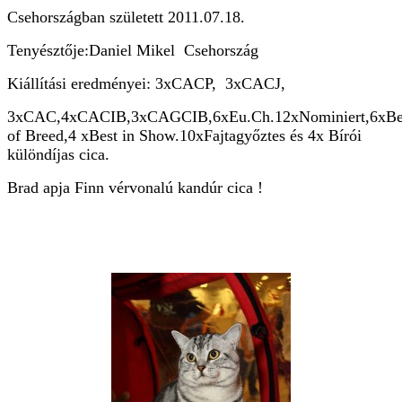
Csehországban született 2011.07.18.
Tenyésztője:Daniel Mikel Csehország
Kiállítási eredményei: 3xCACP, 3xCACJ,
3xCAC,4xCACIB,3xCAGCIB,6xEu.Ch.12xNominiert,6xBe
of Breed,4 xBest in Show.10xFajtagyőztes és 4x Bírói
különdíjas cica.
Brad apja Finn vérvonalú kandúr cica !