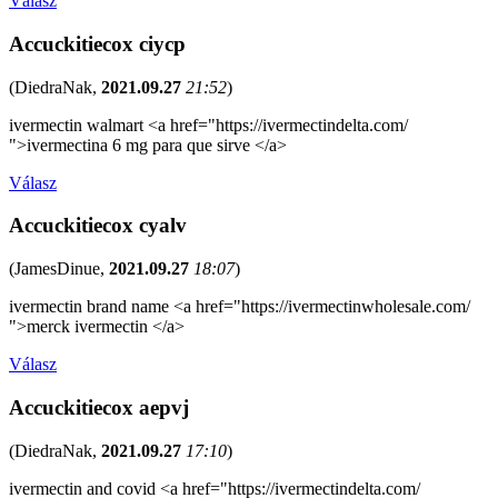
Válasz
Accuckitiecox ciycp
(
DiedraNak
,
2021.09.27
21:52
)
ivermectin walmart <a href="https://ivermectindelta.com/
">ivermectina 6 mg para que sirve </a>
Válasz
Accuckitiecox cyalv
(
JamesDinue
,
2021.09.27
18:07
)
ivermectin brand name <a href="https://ivermectinwholesale.com/
">merck ivermectin </a>
Válasz
Accuckitiecox aepvj
(
DiedraNak
,
2021.09.27
17:10
)
ivermectin and covid <a href="https://ivermectindelta.com/