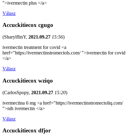
">ivermectin plus </a>
Válasz
Accuckitiecox cgugo
(
SharylflinY
,
2021.09.27
15:56
)
ivermectin treatment for covid <a
href="https://ivermectinstromectols.com/ ">ivermectin for covid
</a>
Válasz
Accuckitiecox wziqo
(
CarlosSpopy
,
2021.09.27
15:20
)
ivermectina 6 mg <a href="https://ivermectinstromectoliq.com/
">nih ivermectin </a>
Válasz
Accuckitiecox dfjor