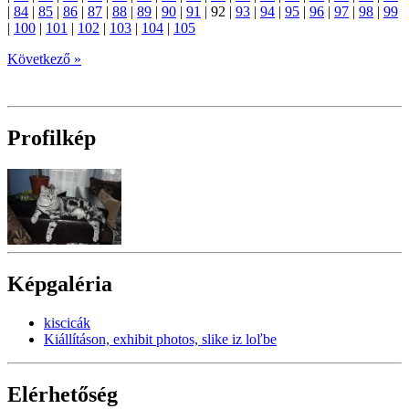
|
84
|
85
|
86
|
87
|
88
|
89
|
90
|
91
|
92
|
93
|
94
|
95
|
96
|
97
|
98
|
99
|
100
|
101
|
102
|
103
|
104
|
105
Következő »
Profilkép
Képgaléria
kiscicák
Kiállításon, exhibit photos, slike iz loľbe
Elérhetőség