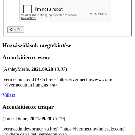
Hozzászólások megtekintése
Accuckitiecox esroz
(
AshleyMerIe
,
2021.09.28
13:37
)
ivermectin covid19 <a href="https://ivermectinwww.com/
">ivermectin in humans </a>
Válasz
Accuckitiecox cmqar
(
JamesDinue
,
2021.09.28
13:19
)
ivermectin dewormer <a href="https://ivermectinwholesale.com/
">where can i get ivermectin </a>