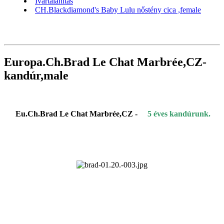
Ivartalanítás
CH.Blackdiamond's Baby Lulu nőstény cica ,female
Europa.Ch.Brad Le Chat Marbrée,CZ-
kandúr,male
Eu.Ch.Brad Le Chat Marbrée,CZ -
5 éves kandúrunk.