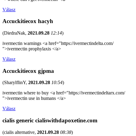
Válasz
Accuckitiecox hacyh
(
DiedraNak
,
2021.09.28
12:14
)
ivermectin warnings <a href="https://ivermectindelta.com/
">ivermectin prophylaxis </a>
Válasz
Accuckitiecox gjpma
(
SharylflinY
,
2021.09.28
10:54
)
ivermectin where to buy <a href="https://ivermectindeltarx.com/
">ivermectin use in humans </a>
Válasz
cialis generic cialiswithdapoxetine.com
(
cialis alternative
,
2021.09.28
08:38
)