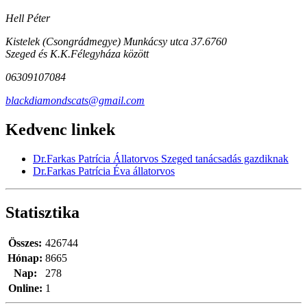
Hell Péter
Kistelek (Csongrádmegye) Munkácsy utca 37.6760
Szeged és K.K.Félegyháza között
06309107084
blackdiamondscats@gmail.com
Kedvenc linkek
Dr.Farkas Patrícia Állatorvos Szeged tanácsadás gazdiknak
Dr.Farkas Patrícia Éva állatorvos
Statisztika
Összes:
426744
Hónap:
8665
Nap:
278
Online:
1