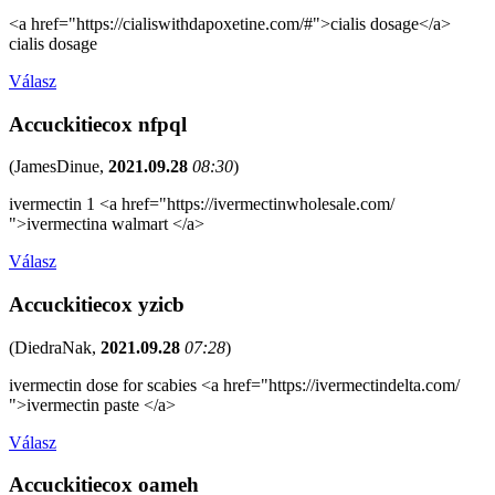
<a href="https://cialiswithdapoxetine.com/#">cialis dosage</a>
cialis dosage
Válasz
Accuckitiecox nfpql
(
JamesDinue
,
2021.09.28
08:30
)
ivermectin 1 <a href="https://ivermectinwholesale.com/
">ivermectina walmart </a>
Válasz
Accuckitiecox yzicb
(
DiedraNak
,
2021.09.28
07:28
)
ivermectin dose for scabies <a href="https://ivermectindelta.com/
">ivermectin paste </a>
Válasz
Accuckitiecox oameh