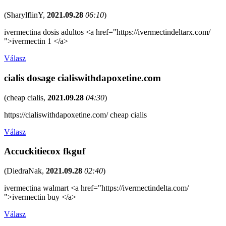
(
SharylflinY
,
2021.09.28
06:10
)
ivermectina dosis adultos <a href="https://ivermectindeltarx.com/
">ivermectin 1 </a>
Válasz
cialis dosage cialiswithdapoxetine.com
(
cheap cialis
,
2021.09.28
04:30
)
https://cialiswithdapoxetine.com/ cheap cialis
Válasz
Accuckitiecox fkguf
(
DiedraNak
,
2021.09.28
02:40
)
ivermectina walmart <a href="https://ivermectindelta.com/
">ivermectin buy </a>
Válasz