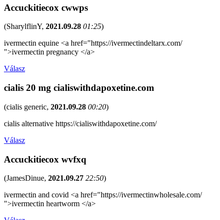
Accuckitiecox cwwps
(
SharylflinY
,
2021.09.28
01:25
)
ivermectin equine <a href="https://ivermectindeltarx.com/
">ivermectin pregnancy </a>
Válasz
cialis 20 mg cialiswithdapoxetine.com
(
cialis generic
,
2021.09.28
00:20
)
cialis alternative https://cialiswithdapoxetine.com/
Válasz
Accuckitiecox wvfxq
(
JamesDinue
,
2021.09.27
22:50
)
ivermectin and covid <a href="https://ivermectinwholesale.com/
">ivermectin heartworm </a>