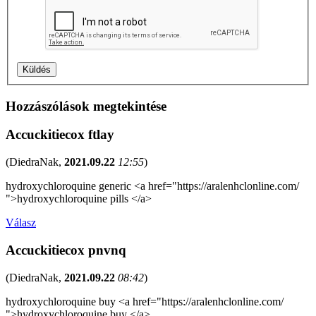
Hozzászólások megtekintése
Accuckitiecox ftlay
(
DiedraNak
,
2021.09.22
12:55
)
hydroxychloroquine generic <a href="https://aralenhclonline.com/
">hydroxychloroquine pills </a>
Válasz
Accuckitiecox pnvnq
(
DiedraNak
,
2021.09.22
08:42
)
hydroxychloroquine buy <a href="https://aralenhclonline.com/
">hydroxychloroquine buy </a>