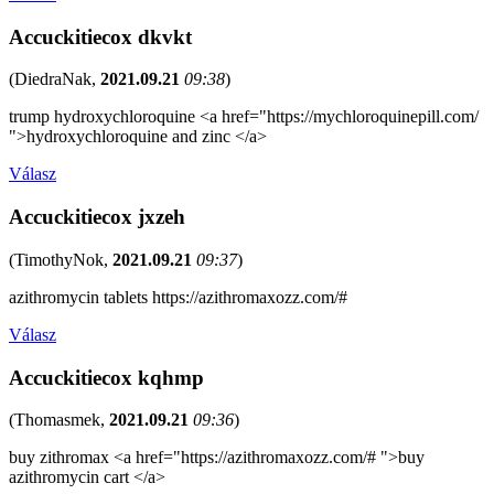
Accuckitiecox dkvkt
(
DiedraNak
,
2021.09.21
09:38
)
trump hydroxychloroquine <a href="https://mychloroquinepill.com/
">hydroxychloroquine and zinc </a>
Válasz
Accuckitiecox jxzeh
(
TimothyNok
,
2021.09.21
09:37
)
azithromycin tablets https://azithromaxozz.com/#
Válasz
Accuckitiecox kqhmp
(
Thomasmek
,
2021.09.21
09:36
)
buy zithromax <a href="https://azithromaxozz.com/# ">buy
azithromycin cart </a>