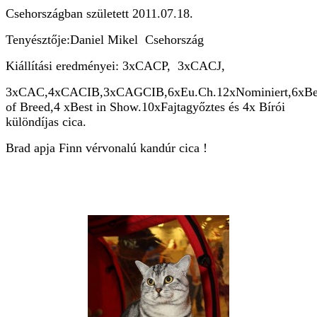
Csehországban született 2011.07.18.
Tenyésztője:Daniel Mikel Csehország
Kiállítási eredményei: 3xCACP, 3xCACJ,
3xCAC,4xCACIB,3xCAGCIB,6xEu.Ch.12xNominiert,6xBe
of Breed,4 xBest in Show.10xFajtagyőztes és 4x Bírói
különdíjas cica.
Brad apja Finn vérvonalú kandúr cica !