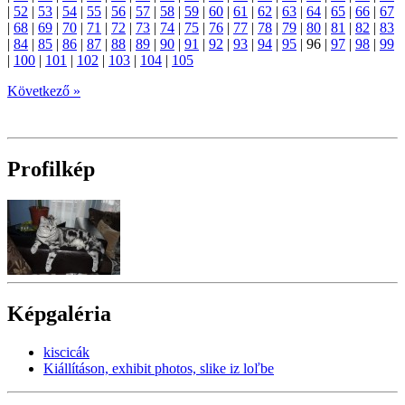
|
52
|
53
|
54
|
55
|
56
|
57
|
58
|
59
|
60
|
61
|
62
|
63
|
64
|
65
|
66
|
67
|
68
|
69
|
70
|
71
|
72
|
73
|
74
|
75
|
76
|
77
|
78
|
79
|
80
|
81
|
82
|
83
|
84
|
85
|
86
|
87
|
88
|
89
|
90
|
91
|
92
|
93
|
94
|
95
|
96
|
97
|
98
|
99
|
100
|
101
|
102
|
103
|
104
|
105
Következő »
Profilkép
Képgaléria
kiscicák
Kiállításon, exhibit photos, slike iz loľbe