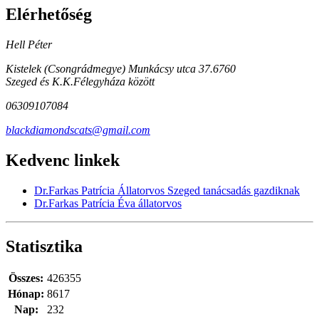
Elérhetőség
Hell Péter
Kistelek (Csongrádmegye) Munkácsy utca 37.6760
Szeged és K.K.Félegyháza között
06309107084
blackdiamondscats@gmail.com
Kedvenc linkek
Dr.Farkas Patrícia Állatorvos Szeged tanácsadás gazdiknak
Dr.Farkas Patrícia Éva állatorvos
Statisztika
Összes:
426355
Hónap:
8617
Nap:
232