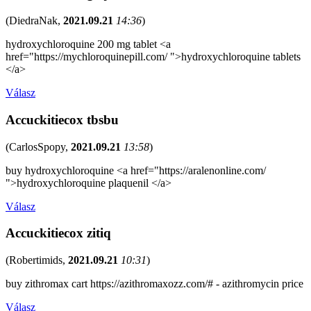
(
DiedraNak
,
2021.09.21
14:36
)
hydroxychloroquine 200 mg tablet <a
href="https://mychloroquinepill.com/ ">hydroxychloroquine tablets
</a>
Válasz
Accuckitiecox tbsbu
(
CarlosSpopy
,
2021.09.21
13:58
)
buy hydroxychloroquine <a href="https://aralenonline.com/
">hydroxychloroquine plaquenil </a>
Válasz
Accuckitiecox zitiq
(
Robertimids
,
2021.09.21
10:31
)
buy zithromax cart https://azithromaxozz.com/# - azithromycin price
Válasz