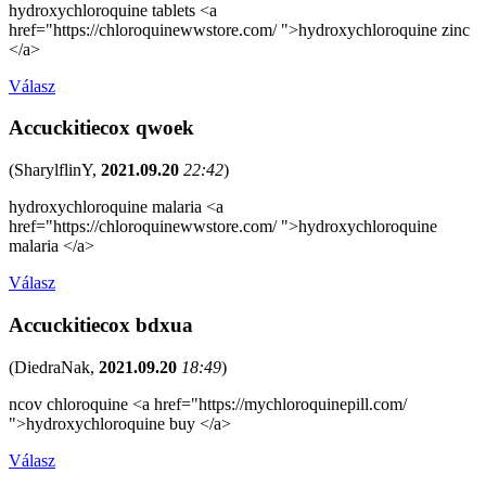
hydroxychloroquine tablets <a
href="https://chloroquinewwstore.com/ ">hydroxychloroquine zinc
</a>
Válasz
Accuckitiecox qwoek
(
SharylflinY
,
2021.09.20
22:42
)
hydroxychloroquine malaria <a
href="https://chloroquinewwstore.com/ ">hydroxychloroquine
malaria </a>
Válasz
Accuckitiecox bdxua
(
DiedraNak
,
2021.09.20
18:49
)
ncov chloroquine <a href="https://mychloroquinepill.com/
">hydroxychloroquine buy </a>
Válasz