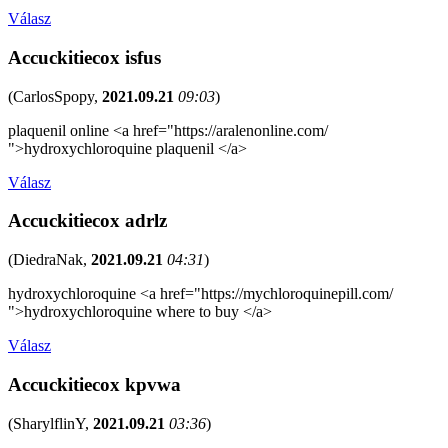
Válasz
Accuckitiecox isfus
(
CarlosSpopy
,
2021.09.21
09:03
)
plaquenil online <a href="https://aralenonline.com/
">hydroxychloroquine plaquenil </a>
Válasz
Accuckitiecox adrlz
(
DiedraNak
,
2021.09.21
04:31
)
hydroxychloroquine <a href="https://mychloroquinepill.com/
">hydroxychloroquine where to buy </a>
Válasz
Accuckitiecox kpvwa
(
SharylflinY
,
2021.09.21
03:36
)