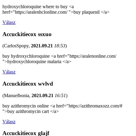
hydroxychloroquine where to buy <a
href="https://aralenhclonline.com/ ">buy plaquenil </a>
Válasz
Accuckitiecox ssxuo
(
CarlosSpopy
,
2021.09.21
18:53
)
buy hydroxychloroquine <a href="https://aralenonline.com/
">hydroxychloroquine malaria </a>
Válasz
Accuckitiecox wvlvd
(
Manuelbonia
,
2021.09.21
16:51
)
buy azithromycin online <a href="https://azithromaxozz.com/#
">buy azithromycin cart </a>
Válasz
Accuckitiecox glajf