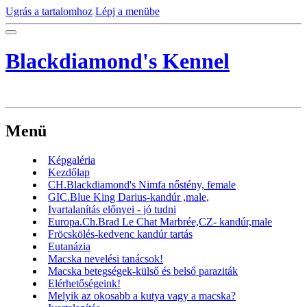
Ugrás a tartalomhoz
Lépj a menübe
Blackdiamond's Kennel
Menü
Képgaléria
Kezdőlap
CH.Blackdiamond's Nimfa nőstény, female
GIC.Blue King Darius-kandúr ,male,
Ivartalanítás előnyei - jó tudni
Europa.Ch.Brad Le Chat Marbrée,CZ- kandúr,male
Fröcskölés-kedvenc kandúr tartás
Eutanázia
Macska nevelési tanácsok!
Macska betegségek-külső és belső paraziták
Elérhetőségeink!
Melyik az okosabb a kutya vagy a macska?