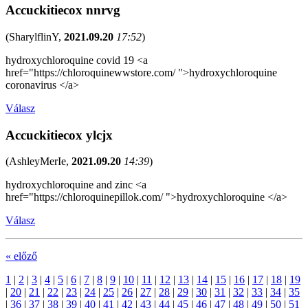
Accuckitiecox nnrvg
(
SharylflinY
,
2021.09.20
17:52
)
hydroxychloroquine covid 19 <a
href="https://chloroquinewwstore.com/ ">hydroxychloroquine
coronavirus </a>
Válasz
Accuckitiecox ylcjx
(
AshleyMerIe
,
2021.09.20
14:39
)
hydroxychloroquine and zinc <a
href="https://chloroquinepillok.com/ ">hydroxychloroquine </a>
Válasz
« előző
1
|
2
|
3
|
4
|
5
|
6
|
7
|
8
|
9
|
10
|
11
|
12
|
13
|
14
|
15
|
16
|
17
|
18
|
19
|
20
|
21
|
22
|
23
|
24
|
25
|
26
|
27
|
28
|
29
|
30
|
31
|
32
|
33
|
34
|
35
|
36
|
37
|
38
|
39
|
40
|
41
|
42
|
43
|
44
|
45
|
46
|
47
|
48
|
49
|
50
|
51