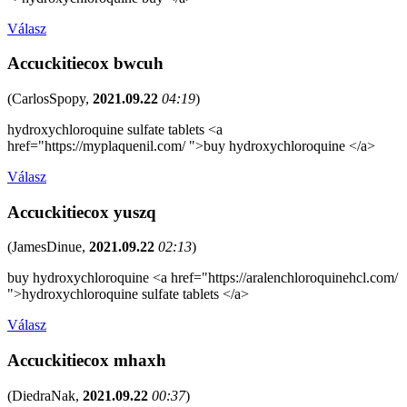
Válasz
Accuckitiecox bwcuh
(
CarlosSpopy
,
2021.09.22
04:19
)
hydroxychloroquine sulfate tablets <a
href="https://myplaquenil.com/ ">buy hydroxychloroquine </a>
Válasz
Accuckitiecox yuszq
(
JamesDinue
,
2021.09.22
02:13
)
buy hydroxychloroquine <a href="https://aralenchloroquinehcl.com/
">hydroxychloroquine sulfate tablets </a>
Válasz
Accuckitiecox mhaxh
(
DiedraNak
,
2021.09.22
00:37
)