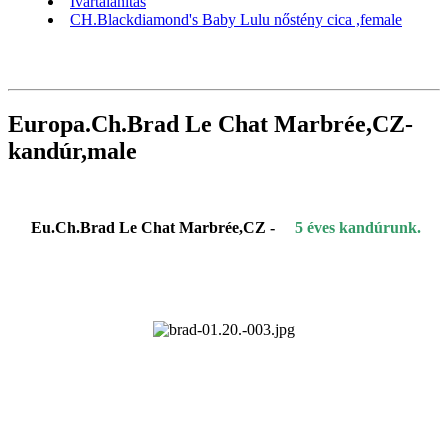
Ivartalanítás
CH.Blackdiamond's Baby Lulu nőstény cica ,female
Europa.Ch.Brad Le Chat Marbrée,CZ-
kandúr,male
Eu.Ch.Brad Le Chat Marbrée,CZ -
5 éves kandúrunk.