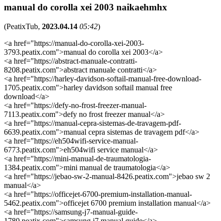
manual do corolla xei 2003 naikaehmhx
(
PeatixTub
,
2023.04.14
05:42
)
<a href="https://manual-do-corolla-xei-2003-
3793.peatix.com">manual do corolla xei 2003</a>
<a href="https://abstract-manuale-contratti-
8208.peatix.com">abstract manuale contratti</a>
<a href="https://harley-davidson-softail-manual-free-download-
1705.peatix.com">harley davidson softail manual free
download</a>
<a href="https://defy-no-frost-freezer-manual-
7113.peatix.com">defy no frost freezer manual</a>
<a href="https://manual-cepra-sistemas-de-travagem-pdf-
6639.peatix.com">manual cepra sistemas de travagem pdf</a>
<a href="https://eh504wifi-service-manual-
6773.peatix.com">eh504wifi service manual</a>
<a href="https://mini-manual-de-traumatologia-
1384.peatix.com">mini manual de traumatologia</a>
<a href="https://jebao-sw-2-manual-8426.peatix.com">jebao sw 2
manual</a>
<a href="https://officejet-6700-premium-installation-manual-
5462.peatix.com">officejet 6700 premium installation manual</a>
<a href="https://samsung-j7-manual-guide-
1780.peatix.com">samsung j7 manual guide</a>