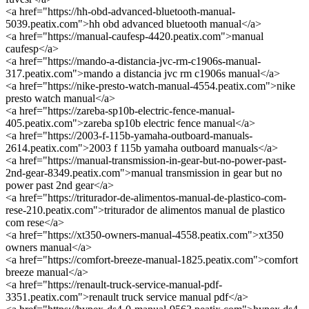
<a href="https://hh-obd-advanced-bluetooth-manual-
5039.peatix.com">hh obd advanced bluetooth manual</a>
<a href="https://manual-caufesp-4420.peatix.com">manual
caufesp</a>
<a href="https://mando-a-distancia-jvc-rm-c1906s-manual-
317.peatix.com">mando a distancia jvc rm c1906s manual</a>
<a href="https://nike-presto-watch-manual-4554.peatix.com">nike
presto watch manual</a>
<a href="https://zareba-sp10b-electric-fence-manual-
405.peatix.com">zareba sp10b electric fence manual</a>
<a href="https://2003-f-115b-yamaha-outboard-manuals-
2614.peatix.com">2003 f 115b yamaha outboard manuals</a>
<a href="https://manual-transmission-in-gear-but-no-power-past-
2nd-gear-8349.peatix.com">manual transmission in gear but no
power past 2nd gear</a>
<a href="https://triturador-de-alimentos-manual-de-plastico-com-
rese-210.peatix.com">triturador de alimentos manual de plastico
com rese</a>
<a href="https://xt350-owners-manual-4558.peatix.com">xt350
owners manual</a>
<a href="https://comfort-breeze-manual-1825.peatix.com">comfort
breeze manual</a>
<a href="https://renault-truck-service-manual-pdf-
3351.peatix.com">renault truck service manual pdf</a>