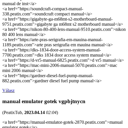
manual de inst</a>
<a href="https://soundcraft-compact-manual-
338.peatix.com">soundcraft compact manual</a>
<a href="https://gigabyte-ga-m68mt-s2-motherboard-manual-
9751.peatix.com">gigabyte ga m68mt s2 motherboard manual</a>
<a href="https://nikon-80-400-lens-manual-9510.peatix.com">nikon
80 400 lens manual</a>
<a href="https://arte-pras-serigrafia-em-mauina-manual-
1189.peatix.com">arte pras serigrafia em mauina manual</a>
<a href="https://dks-1834-door-access-system-manual-
7700.peatix.com">dks 1834 door access system manual</a>
<a href="https://d-vr5-manual-6825.peatix.com">d vr5 manual</a>
<a href="https://mac-mini-2006-manual-5070.peatix.com">mac
mini 2006 manual</a>
<a href="https://gardner-diesel-fuel-pump-manual-
882.peatix.com">gardner diesel fuel pump manual</a>
Válasz
manual emulator gotek vgpbjtnycn
(
PeatixTub
,
2023.04.14
02:04
)
<a href="https://manual-emulator-gotek-2870.peatix.com">manual
emulator gotek</a>