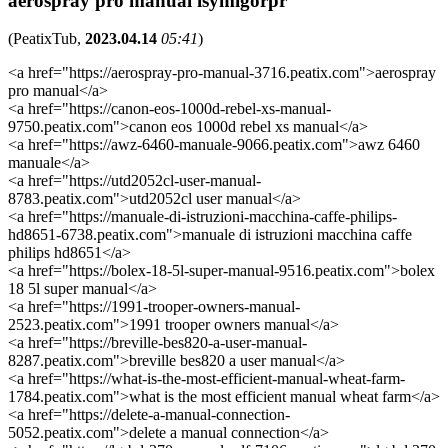
aerospray pro manual isymigorpr
(
PeatixTub
,
2023.04.14
05:41
)
<a href="https://aerospray-pro-manual-3716.peatix.com">aerospray
pro manual</a>
<a href="https://canon-eos-1000d-rebel-xs-manual-
9750.peatix.com">canon eos 1000d rebel xs manual</a>
<a href="https://awz-6460-manuale-9066.peatix.com">awz 6460
manuale</a>
<a href="https://utd2052cl-user-manual-
8783.peatix.com">utd2052cl user manual</a>
<a href="https://manuale-di-istruzioni-macchina-caffe-philips-
hd8651-6738.peatix.com">manuale di istruzioni macchina caffe
philips hd8651</a>
<a href="https://bolex-18-5l-super-manual-9516.peatix.com">bolex
18 5l super manual</a>
<a href="https://1991-trooper-owners-manual-
2523.peatix.com">1991 trooper owners manual</a>
<a href="https://breville-bes820-a-user-manual-
8287.peatix.com">breville bes820 a user manual</a>
<a href="https://what-is-the-most-efficient-manual-wheat-farm-
1784.peatix.com">what is the most efficient manual wheat farm</a>
<a href="https://delete-a-manual-connection-
5052.peatix.com">delete a manual connection</a>