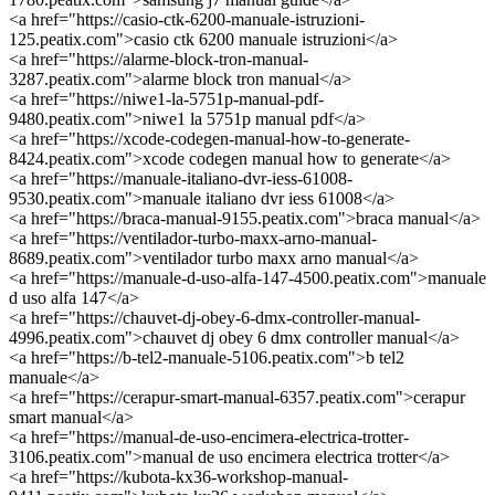
<a href="https://casio-ctk-6200-manuale-istruzioni-
125.peatix.com">casio ctk 6200 manuale istruzioni</a>
<a href="https://alarme-block-tron-manual-
3287.peatix.com">alarme block tron manual</a>
<a href="https://niwe1-la-5751p-manual-pdf-
9480.peatix.com">niwe1 la 5751p manual pdf</a>
<a href="https://xcode-codegen-manual-how-to-generate-
8424.peatix.com">xcode codegen manual how to generate</a>
<a href="https://manuale-italiano-dvr-iess-61008-
9530.peatix.com">manuale italiano dvr iess 61008</a>
<a href="https://braca-manual-9155.peatix.com">braca manual</a>
<a href="https://ventilador-turbo-maxx-arno-manual-
8689.peatix.com">ventilador turbo maxx arno manual</a>
<a href="https://manuale-d-uso-alfa-147-4500.peatix.com">manuale
d uso alfa 147</a>
<a href="https://chauvet-dj-obey-6-dmx-controller-manual-
4996.peatix.com">chauvet dj obey 6 dmx controller manual</a>
<a href="https://b-tel2-manuale-5106.peatix.com">b tel2
manuale</a>
<a href="https://cerapur-smart-manual-6357.peatix.com">cerapur
smart manual</a>
<a href="https://manual-de-uso-encimera-electrica-trotter-
3106.peatix.com">manual de uso encimera electrica trotter</a>
<a href="https://kubota-kx36-workshop-manual-