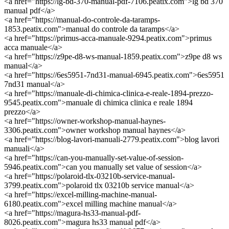
<a href="https://lg-bd-370-manual-pdf-7106.peatix.com">lg bd 370
manual pdf</a>
<a href="https://manual-do-controle-da-taramps-
1853.peatix.com">manual do controle da taramps</a>
<a href="https://primus-acca-manuale-9294.peatix.com">primus
acca manuale</a>
<a href="https://z9pe-d8-ws-manual-1859.peatix.com">z9pe d8 ws
manual</a>
<a href="https://6es5951-7nd31-manual-6945.peatix.com">6es5951
7nd31 manual</a>
<a href="https://manuale-di-chimica-clinica-e-reale-1894-prezzo-
9545.peatix.com">manuale di chimica clinica e reale 1894
prezzo</a>
<a href="https://owner-workshop-manual-haynes-
3306.peatix.com">owner workshop manual haynes</a>
<a href="https://blog-lavori-manuali-2779.peatix.com">blog lavori
manuali</a>
<a href="https://can-you-manually-set-value-of-session-
5946.peatix.com">can you manually set value of session</a>
<a href="https://polaroid-tlx-03210b-service-manual-
3799.peatix.com">polaroid tlx 03210b service manual</a>
<a href="https://excel-milling-machine-manual-
6180.peatix.com">excel milling machine manual</a>
<a href="https://magura-hs33-manual-pdf-
8026.peatix.com">magura hs33 manual pdf</a>