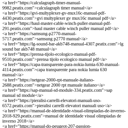
<a href="https://calculagraph-timer-manual-
9982.peatix.com">calculagraph timer manual</a>
<a href="https://gvi-multyplexer-gv-mux16c-manual-pdf-
4430.peatix.com">gvi multyplexer gv mux16c manual pdf</a>
<a href="https://haul-master-cable-winch-puller-manual-pdf-
291.peatix.com">haul master cable winch puller manual pdf</a>
<a href="https://samsung-p2770-manual-
5717.peatix.com">samsung p2770 manual</a>
<a href="https://lg-sound-bar-akb748-manual-4307.peatix.com">lg
sound bar akb748 manual</a>
<a href="https://prensa-tijolo-ecologico-manual-pdf-
9510.peatix.com">prensa tijolo ecologico manual pdf</a>
<a href="https://capa-transparente-para-nokia-lumia-630-manual-
4114.peatix.com">capa transparente para nokia lumia 630
manual</a>
<a href="https://netgear-2000-rpt-manuale-italiano-
2688.peatix.com">netgear 2000 rpt manuale italiano</a>
<a href="https://sap-manual-sd-module-334.peatix.com">sap
manual sd module</a>
<a href="https://pieralisi-carrelli-elevatori-manuali-uso-
6572.peatix.com">pieralisi carrelli elevatori manuali uso</a>
<a href="https://manual-de-identidade-visual-olimpiadas-de-inverno-
2018-929.peatix.com">manual de identidade visual olimpiadas de
inverno 2018</a>
<a href="https://manual-do-peugeot-207-passion-