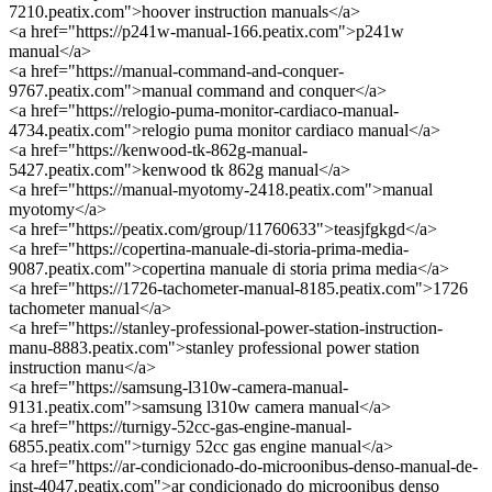
7210.peatix.com">hoover instruction manuals</a>
<a href="https://p241w-manual-166.peatix.com">p241w
manual</a>
<a href="https://manual-command-and-conquer-
9767.peatix.com">manual command and conquer</a>
<a href="https://relogio-puma-monitor-cardiaco-manual-
4734.peatix.com">relogio puma monitor cardiaco manual</a>
<a href="https://kenwood-tk-862g-manual-
5427.peatix.com">kenwood tk 862g manual</a>
<a href="https://manual-myotomy-2418.peatix.com">manual
myotomy</a>
<a href="https://peatix.com/group/11760633">teasjfgkgd</a>
<a href="https://copertina-manuale-di-storia-prima-media-
9087.peatix.com">copertina manuale di storia prima media</a>
<a href="https://1726-tachometer-manual-8185.peatix.com">1726
tachometer manual</a>
<a href="https://stanley-professional-power-station-instruction-
manu-8883.peatix.com">stanley professional power station
instruction manu</a>
<a href="https://samsung-l310w-camera-manual-
9131.peatix.com">samsung l310w camera manual</a>
<a href="https://turnigy-52cc-gas-engine-manual-
6855.peatix.com">turnigy 52cc gas engine manual</a>
<a href="https://ar-condicionado-do-microonibus-denso-manual-de-
inst-4047.peatix.com">ar condicionado do microonibus denso