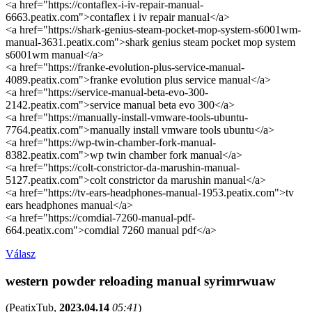
<a href="https://contaflex-i-iv-repair-manual-
6663.peatix.com">contaflex i iv repair manual</a>
<a href="https://shark-genius-steam-pocket-mop-system-s6001wm-
manual-3631.peatix.com">shark genius steam pocket mop system
s6001wm manual</a>
<a href="https://franke-evolution-plus-service-manual-
4089.peatix.com">franke evolution plus service manual</a>
<a href="https://service-manual-beta-evo-300-
2142.peatix.com">service manual beta evo 300</a>
<a href="https://manually-install-vmware-tools-ubuntu-
7764.peatix.com">manually install vmware tools ubuntu</a>
<a href="https://wp-twin-chamber-fork-manual-
8382.peatix.com">wp twin chamber fork manual</a>
<a href="https://colt-constrictor-da-marushin-manual-
5127.peatix.com">colt constrictor da marushin manual</a>
<a href="https://tv-ears-headphones-manual-1953.peatix.com">tv
ears headphones manual</a>
<a href="https://comdial-7260-manual-pdf-
664.peatix.com">comdial 7260 manual pdf</a>
Válasz
western powder reloading manual syrimrwuaw
(
PeatixTub
,
2023.04.14
05:41
)