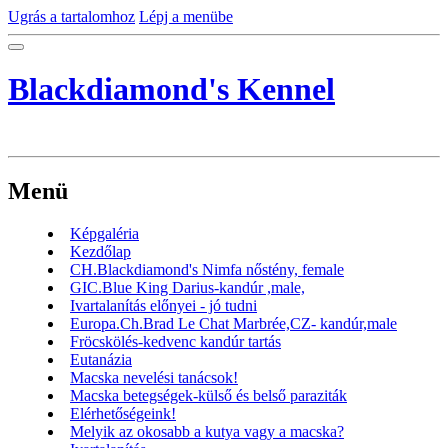
Ugrás a tartalomhoz
Lépj a menübe
Blackdiamond's Kennel
Menü
Képgaléria
Kezdőlap
CH.Blackdiamond's Nimfa nőstény, female
GIC.Blue King Darius-kandúr ,male,
Ivartalanítás előnyei - jó tudni
Europa.Ch.Brad Le Chat Marbrée,CZ- kandúr,male
Fröcskölés-kedvenc kandúr tartás
Eutanázia
Macska nevelési tanácsok!
Macska betegségek-külső és belső paraziták
Elérhetőségeink!
Melyik az okosabb a kutya vagy a macska?