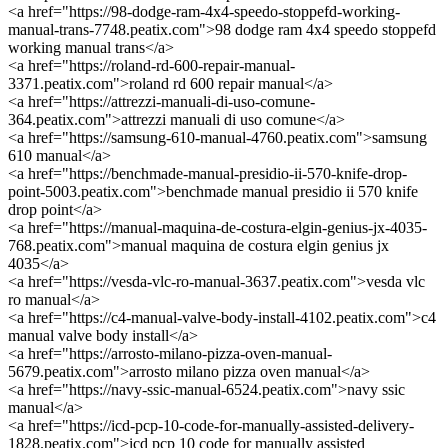
<a href="https://98-dodge-ram-4x4-speedo-stoppefd-working-
manual-trans-7748.peatix.com">98 dodge ram 4x4 speedo stoppefd
working manual trans</a>
<a href="https://roland-rd-600-repair-manual-
3371.peatix.com">roland rd 600 repair manual</a>
<a href="https://attrezzi-manuali-di-uso-comune-
364.peatix.com">attrezzi manuali di uso comune</a>
<a href="https://samsung-610-manual-4760.peatix.com">samsung
610 manual</a>
<a href="https://benchmade-manual-presidio-ii-570-knife-drop-
point-5003.peatix.com">benchmade manual presidio ii 570 knife
drop point</a>
<a href="https://manual-maquina-de-costura-elgin-genius-jx-4035-
768.peatix.com">manual maquina de costura elgin genius jx
4035</a>
<a href="https://vesda-vlc-ro-manual-3637.peatix.com">vesda vlc
ro manual</a>
<a href="https://c4-manual-valve-body-install-4102.peatix.com">c4
manual valve body install</a>
<a href="https://arrosto-milano-pizza-oven-manual-
5679.peatix.com">arrosto milano pizza oven manual</a>
<a href="https://navy-ssic-manual-6524.peatix.com">navy ssic
manual</a>
<a href="https://icd-pcp-10-code-for-manually-assisted-delivery-
1828.peatix.com">icd pcp 10 code for manually assisted