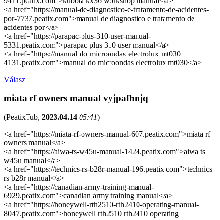
9411.peatix.com">kubota kx36 workshop manual</a>
<a href="https://manual-de-diagnostico-e-tratamento-de-acidentes-
por-7737.peatix.com">manual de diagnostico e tratamento de
acidentes por</a>
<a href="https://parapac-plus-310-user-manual-
5331.peatix.com">parapac plus 310 user manual</a>
<a href="https://manual-do-microondas-electrolux-mt030-
4131.peatix.com">manual do microondas electrolux mt030</a>
Válasz
miata rf owners manual vyjpafhnjq
(
PeatixTub
,
2023.04.14
05:41
)
<a href="https://miata-rf-owners-manual-607.peatix.com">miata rf
owners manual</a>
<a href="https://aiwa-ts-w45u-manual-1424.peatix.com">aiwa ts
w45u manual</a>
<a href="https://technics-rs-b28r-manual-196.peatix.com">technics
rs b28r manual</a>
<a href="https://canadian-army-training-manual-
6929.peatix.com">canadian army training manual</a>
<a href="https://honeywell-rth2510-rth2410-operating-manual-
8047.peatix.com">honeywell rth2510 rth2410 operating