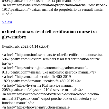
6905.peatix.com">rocksmith 2014 pdf manual</a>
<a href="https://baixar-manual-do-proprietario-da-renault-master-ati-
1917.peatix.com">baixar manual do proprietario da renault master
ati</a>
Válasz
oxford seminars tesol tefl certification course tra
glywrmrbrx
(
PeatixTub
,
2023.04.14
02:04
)
<a href="https://oxford-seminars-tesol-tefl-certification-course-tra-
5067.peatix.com">oxford seminars tesol tefl certification course
tra</a>
<a href="https://nissan-juke-automatic-gearbox-manual-
9113.peatix.com">nissan juke automatic gearbox manual</a>
<a href="https://manual-tecnico-fh-460-2019-
1829.peatix.com">manual tecnico fh 460 2019</a>
<a href="https://hyster-h210xl-service-manual-
2089.peatix.com">hyster h210xl service manual</a>
<a href="https://capot-porche-boxter-sin-bateria-y-no-funciona-
manual-317.peatix.com">capot porche boxter sin bateria y no
funciona manual</a>
<a href="https://hoover-instruction-manuals-