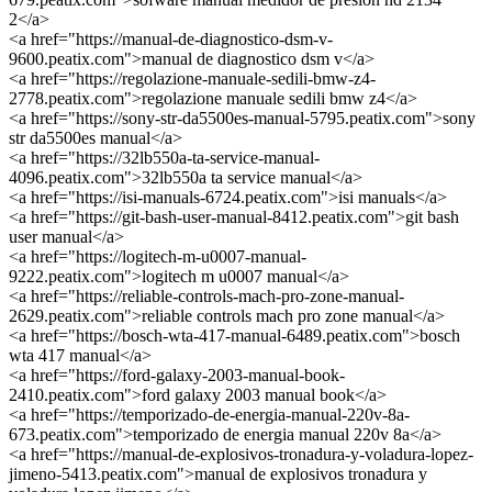
2</a>
<a href="https://manual-de-diagnostico-dsm-v-
9600.peatix.com">manual de diagnostico dsm v</a>
<a href="https://regolazione-manuale-sedili-bmw-z4-
2778.peatix.com">regolazione manuale sedili bmw z4</a>
<a href="https://sony-str-da5500es-manual-5795.peatix.com">sony
str da5500es manual</a>
<a href="https://32lb550a-ta-service-manual-
4096.peatix.com">32lb550a ta service manual</a>
<a href="https://isi-manuals-6724.peatix.com">isi manuals</a>
<a href="https://git-bash-user-manual-8412.peatix.com">git bash
user manual</a>
<a href="https://logitech-m-u0007-manual-
9222.peatix.com">logitech m u0007 manual</a>
<a href="https://reliable-controls-mach-pro-zone-manual-
2629.peatix.com">reliable controls mach pro zone manual</a>
<a href="https://bosch-wta-417-manual-6489.peatix.com">bosch
wta 417 manual</a>
<a href="https://ford-galaxy-2003-manual-book-
2410.peatix.com">ford galaxy 2003 manual book</a>
<a href="https://temporizado-de-energia-manual-220v-8a-
673.peatix.com">temporizado de energia manual 220v 8a</a>
<a href="https://manual-de-explosivos-tronadura-y-voladura-lopez-
jimeno-5413.peatix.com">manual de explosivos tronadura y