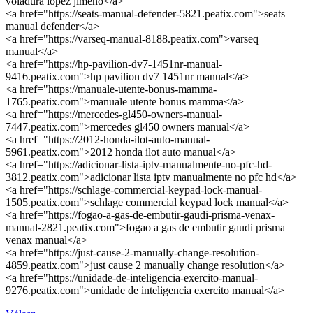
voladura lopez jimeno</a>
<a href="https://seats-manual-defender-5821.peatix.com">seats
manual defender</a>
<a href="https://varseq-manual-8188.peatix.com">varseq
manual</a>
<a href="https://hp-pavilion-dv7-1451nr-manual-
9416.peatix.com">hp pavilion dv7 1451nr manual</a>
<a href="https://manuale-utente-bonus-mamma-
1765.peatix.com">manuale utente bonus mamma</a>
<a href="https://mercedes-gl450-owners-manual-
7447.peatix.com">mercedes gl450 owners manual</a>
<a href="https://2012-honda-ilot-auto-manual-
5961.peatix.com">2012 honda ilot auto manual</a>
<a href="https://adicionar-lista-iptv-manualmente-no-pfc-hd-
3812.peatix.com">adicionar lista iptv manualmente no pfc hd</a>
<a href="https://schlage-commercial-keypad-lock-manual-
1505.peatix.com">schlage commercial keypad lock manual</a>
<a href="https://fogao-a-gas-de-embutir-gaudi-prisma-venax-
manual-2821.peatix.com">fogao a gas de embutir gaudi prisma
venax manual</a>
<a href="https://just-cause-2-manually-change-resolution-
4859.peatix.com">just cause 2 manually change resolution</a>
<a href="https://unidade-de-inteligencia-exercito-manual-
9276.peatix.com">unidade de inteligencia exercito manual</a>