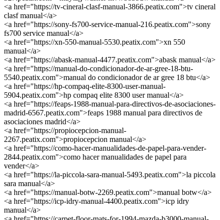
<a href="https://tv-cineral-clasf-manual-3866.peatix.com">tv cineral
clasf manual</a>
<a href="https://sony-fs700-service-manual-216.peatix.com">sony
fs700 service manual</a>
<a href="https://xn-550-manual-5530.peatix.com">xn 550
manual</a>
<a href="https://abask-manual-4477.peatix.com">abask manual</a>
<a href="https://manual-do-condicionador-de-ar-gree-18-btu-
5540.peatix.com">manual do condicionador de ar gree 18 btu</a>
<a href="https://hp-compaq-elite-8300-user-manual-
5904.peatix.com">hp compaq elite 8300 user manual</a>
<a href="https://feaps-1988-manual-para-directivos-de-asociaciones-
madrid-6567.peatix.com">feaps 1988 manual para directivos de
asociaciones madrid</a>
<a href="https://propiocepcion-manual-
2267.peatix.com">propiocepcion manual</a>
<a href="https://como-hacer-manualidades-de-papel-para-vender-
2844.peatix.com">como hacer manualidades de papel para
vender</a>
<a href="https://la-piccola-sara-manual-5493.peatix.com">la piccola
sara manual</a>
<a href="https://manual-botw-2269.peatix.com">manual botw</a>
<a href="https://icp-idry-manual-4400.peatix.com">icp idry
manual</a>
<a href="https://carpet-floor-mats-for-1994-mazda-b3000-manual-