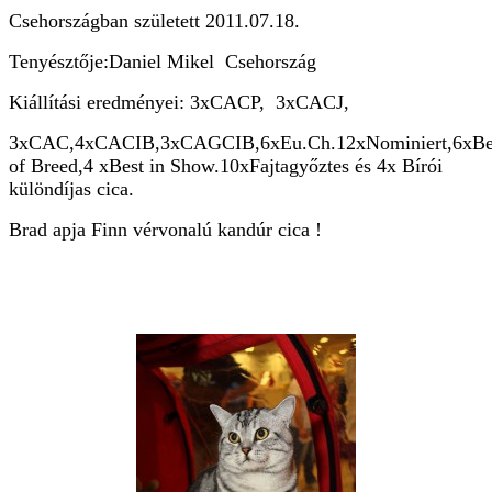
Csehországban született 2011.07.18.
Tenyésztője:Daniel Mikel Csehország
Kiállítási eredményei: 3xCACP, 3xCACJ,
3xCAC,4xCACIB,3xCAGCIB,6xEu.Ch.12xNominiert,6xBe
of Breed,4 xBest in Show.10xFajtagyőztes és 4x Bírói
különdíjas cica.
Brad apja Finn vérvonalú kandúr cica !