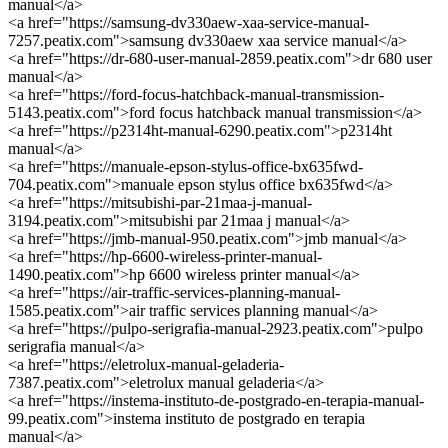
manual</a>
<a href="https://samsung-dv330aew-xaa-service-manual-
7257.peatix.com">samsung dv330aew xaa service manual</a>
<a href="https://dr-680-user-manual-2859.peatix.com">dr 680 user
manual</a>
<a href="https://ford-focus-hatchback-manual-transmission-
5143.peatix.com">ford focus hatchback manual transmission</a>
<a href="https://p2314ht-manual-6290.peatix.com">p2314ht
manual</a>
<a href="https://manuale-epson-stylus-office-bx635fwd-
704.peatix.com">manuale epson stylus office bx635fwd</a>
<a href="https://mitsubishi-par-21maa-j-manual-
3194.peatix.com">mitsubishi par 21maa j manual</a>
<a href="https://jmb-manual-950.peatix.com">jmb manual</a>
<a href="https://hp-6600-wireless-printer-manual-
1490.peatix.com">hp 6600 wireless printer manual</a>
<a href="https://air-traffic-services-planning-manual-
1585.peatix.com">air traffic services planning manual</a>
<a href="https://pulpo-serigrafia-manual-2923.peatix.com">pulpo
serigrafia manual</a>
<a href="https://eletrolux-manual-geladeria-
7387.peatix.com">eletrolux manual geladeria</a>
<a href="https://instema-instituto-de-postgrado-en-terapia-manual-
99.peatix.com">instema instituto de postgrado en terapia
manual</a>