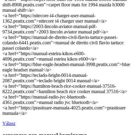
shift-8908.peatix.com">carpet floor mats for 1994 mazda b3000
manual shift</a>
<a href="https://nitecore-i4-charger-user-manual-
1362.peatix.com">nitecore i4 charger user manual</a>
<a href="https://2003-lincoln-aviator-manual-pdf-
9734.peatix.com">2003 lincoln aviator manual pdf</a>
<a href="https://manual-de-direito-civil-flavio-tartuce-passei-
colando-6441.peatix.com">manual de direito civil flavio tartuce
passei colando</a>
<a href="https://manual-esteira-kikos-e600-
4696.peatix.com">manual esteira kikos e600</a>
<a href="https://blue-eagle-headset-manual-3998.peatix.com">blue
eagle headset manual</a>
<a href="https://teclado-bright-0014-manual-
2087.peatix.com">teclado bright 0014 manual</a>
<a href="https://hamilton-beach-rice-cooker-manual-37516-
8222.peatix.com">hamilton beach rice cooker manual 37516</a>
<a href="https://manual-radio-jvc-bluetooth-
4361.peatix.com">manual radio jvc bluetooth</a>
<a href="https://prasitoare-manuala-4025.peatix.com">prasitoare
manuala</a>
Válasz