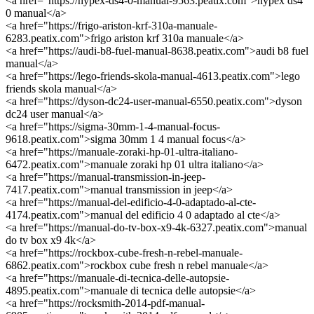
<a href="https://hypex-ds4-0-manual-9563.peatix.com">hypex ds4
0 manual</a>
<a href="https://frigo-ariston-krf-310a-manuale-
6283.peatix.com">frigo ariston krf 310a manuale</a>
<a href="https://audi-b8-fuel-manual-8638.peatix.com">audi b8 fuel
manual</a>
<a href="https://lego-friends-skola-manual-4613.peatix.com">lego
friends skola manual</a>
<a href="https://dyson-dc24-user-manual-6550.peatix.com">dyson
dc24 user manual</a>
<a href="https://sigma-30mm-1-4-manual-focus-
9618.peatix.com">sigma 30mm 1 4 manual focus</a>
<a href="https://manuale-zoraki-hp-01-ultra-italiano-
6472.peatix.com">manuale zoraki hp 01 ultra italiano</a>
<a href="https://manual-transmission-in-jeep-
7417.peatix.com">manual transmission in jeep</a>
<a href="https://manual-del-edificio-4-0-adaptado-al-cte-
4174.peatix.com">manual del edificio 4 0 adaptado al cte</a>
<a href="https://manual-do-tv-box-x9-4k-6327.peatix.com">manual
do tv box x9 4k</a>
<a href="https://rockbox-cube-fresh-n-rebel-manuale-
6862.peatix.com">rockbox cube fresh n rebel manuale</a>
<a href="https://manuale-di-tecnica-delle-autopsie-
4895.peatix.com">manuale di tecnica delle autopsie</a>
<a href="https://rocksmith-2014-pdf-manual-