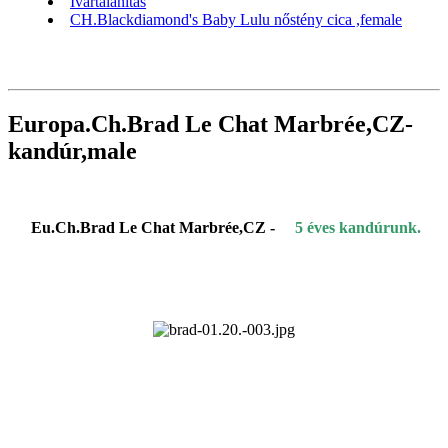
Ivartalanítás
CH.Blackdiamond's Baby Lulu nőstény cica ,female
Europa.Ch.Brad Le Chat Marbrée,CZ-
kandúr,male
Eu.Ch.Brad Le Chat Marbrée,CZ -
5 éves kandúrunk.