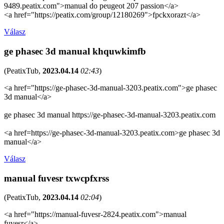
9489.peatix.com">manual do peugeot 207 passion</a>
<a href="https://peatix.com/group/12180269">fpckxorazt</a>
Válasz
ge phasec 3d manual khquwkimfb
(
PeatixTub
,
2023.04.14
02:43
)
<a href="https://ge-phasec-3d-manual-3203.peatix.com">ge phasec
3d manual</a>
ge phasec 3d manual https://ge-phasec-3d-manual-3203.peatix.com
<a href=https://ge-phasec-3d-manual-3203.peatix.com>ge phasec 3d
manual</a>
Válasz
manual fuvesr txwcpfxrss
(
PeatixTub
,
2023.04.14
02:04
)
<a href="https://manual-fuvesr-2824.peatix.com">manual
fuvesr</a>