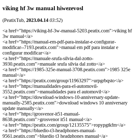
viking hf 3w manual hiwezevosl
(
PeatixTub
,
2023.04.14
03:52
)
<a href="https://viking-hf-3w-manual-5203.peatix.com">viking hf
3w manual</a>
<a href="https://manual-em-pdf-para-instalar-e-configurar-
modificar--7193.peatix.com">manual em pdf para instalar e
configurar modificar</a>
<a href="https://manuale-srufa-silvia-dal-zotto-
3930.peatix.com">manuale srufa silvia dal zotto</a>
<a href="https://1985-325e-manual-3708.peatix.com">1985 325e
manual</a>
<a href="https://peatix.com/group/11963297">urpgrbqsto</a>
<a href="https://manualidades-para-el-automovil-
3552.peatix.com">manualidades para el automovil</a>
<a href="https://download-windows-10-anniversary-update-
manually-2585.peatix.com">download windows 10 anniversary
update manually</a>
<a href="https://grosvenor-it51-manual-
8638.peatix.com">grosvenor it51 manual</a>
<a href="https://peatix.com/group/12135575">ropypgtkfm</a>
<a href="https://bluedio-t3-headphones-manual-
9561.peatix.com">bluedio t3 headphones manual</a>