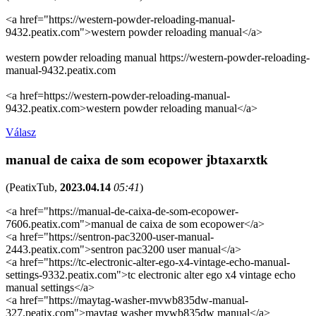
<a href="https://western-powder-reloading-manual-
9432.peatix.com">western powder reloading manual</a>
western powder reloading manual https://western-powder-reloading-
manual-9432.peatix.com
<a href=https://western-powder-reloading-manual-
9432.peatix.com>western powder reloading manual</a>
Válasz
manual de caixa de som ecopower jbtaxarxtk
(
PeatixTub
,
2023.04.14
05:41
)
<a href="https://manual-de-caixa-de-som-ecopower-
7606.peatix.com">manual de caixa de som ecopower</a>
<a href="https://sentron-pac3200-user-manual-
2443.peatix.com">sentron pac3200 user manual</a>
<a href="https://tc-electronic-alter-ego-x4-vintage-echo-manual-
settings-9332.peatix.com">tc electronic alter ego x4 vintage echo
manual settings</a>
<a href="https://maytag-washer-mvwb835dw-manual-
327.peatix.com">maytag washer mvwb835dw manual</a>