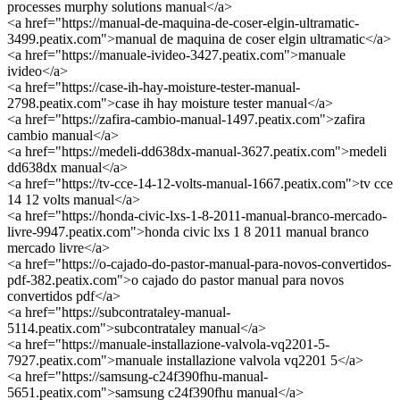
processes murphy solutions manual</a>
<a href="https://manual-de-maquina-de-coser-elgin-ultramatic-
3499.peatix.com">manual de maquina de coser elgin ultramatic</a>
<a href="https://manuale-ivideo-3427.peatix.com">manuale
ivideo</a>
<a href="https://case-ih-hay-moisture-tester-manual-
2798.peatix.com">case ih hay moisture tester manual</a>
<a href="https://zafira-cambio-manual-1497.peatix.com">zafira
cambio manual</a>
<a href="https://medeli-dd638dx-manual-3627.peatix.com">medeli
dd638dx manual</a>
<a href="https://tv-cce-14-12-volts-manual-1667.peatix.com">tv cce
14 12 volts manual</a>
<a href="https://honda-civic-lxs-1-8-2011-manual-branco-mercado-
livre-9947.peatix.com">honda civic lxs 1 8 2011 manual branco
mercado livre</a>
<a href="https://o-cajado-do-pastor-manual-para-novos-convertidos-
pdf-382.peatix.com">o cajado do pastor manual para novos
convertidos pdf</a>
<a href="https://subcontrataley-manual-
5114.peatix.com">subcontrataley manual</a>
<a href="https://manuale-installazione-valvola-vq2201-5-
7927.peatix.com">manuale installazione valvola vq2201 5</a>
<a href="https://samsung-c24f390fhu-manual-
5651.peatix.com">samsung c24f390fhu manual</a>