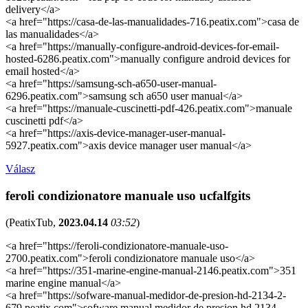
delivery</a>
<a href="https://casa-de-las-manualidades-716.peatix.com">casa de
las manualidades</a>
<a href="https://manually-configure-android-devices-for-email-
hosted-6286.peatix.com">manually configure android devices for
email hosted</a>
<a href="https://samsung-sch-a650-user-manual-
6296.peatix.com">samsung sch a650 user manual</a>
<a href="https://manuale-cuscinetti-pdf-426.peatix.com">manuale
cuscinetti pdf</a>
<a href="https://axis-device-manager-user-manual-
5927.peatix.com">axis device manager user manual</a>
Válasz
feroli condizionatore manuale uso ucfalfgits
(
PeatixTub
,
2023.04.14
03:52
)
<a href="https://feroli-condizionatore-manuale-uso-
2700.peatix.com">feroli condizionatore manuale uso</a>
<a href="https://351-marine-engine-manual-2146.peatix.com">351
marine engine manual</a>
<a href="https://sofware-manual-medidor-de-presion-hd-2134-2-
679.peatix.com">sofware manual medidor de presion hd 2134